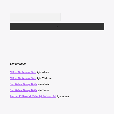
Arama
Son yorumlar
Yelken Ne Anlama Gelir
için
admin
Yelken Ne Anlama Gelir
için
Yıldırım
Salt Galata Nereye Bağlı
için
admin
Salt Galata Nereye Bağlı
için
İmren
Pudralı Eldiven Mi Daha Iyi Pudrasız Mı
için
admin