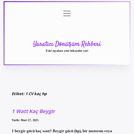
menüyü
Anasayfa
Gizlilik
Yasal
Hakkımızda
aç
Politikası
Uyarı
Yaratıcı Dönüşüm Rehberi
Eski eşyalara yeni hikayeler yaz!
Etiket:
1 CV kaç hp
1 Watt Kaç Beygir
Tarih: Mart 27, 2025
1 beygir gücü kaç watt? Beygir gücü (hp), bir motorun veya