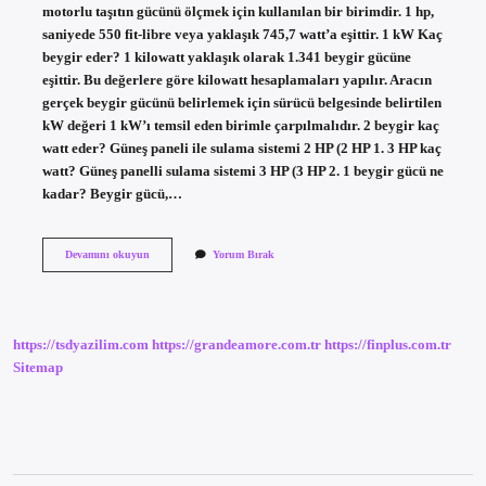
motorlu taşıtın gücünü ölçmek için kullanılan bir birimdir. 1 hp,
saniyede 550 fit-libre veya yaklaşık 745,7 watt’a eşittir. 1 kW Kaç
beygir eder? 1 kilowatt yaklaşık olarak 1.341 beygir gücüne
eşittir. Bu değerlere göre kilowatt hesaplamaları yapılır. Aracın
gerçek beygir gücünü belirlemek için sürücü belgesinde belirtilen
kW değeri 1 kW’ı temsil eden birimle çarpılmalıdır. 2 beygir kaç
watt eder? Güneş paneli ile sulama sistemi 2 HP (2 HP 1. 3 HP kaç
watt? Güneş panelli sulama sistemi 3 HP (3 HP 2. 1 beygir gücü ne
kadar? Beygir gücü,…
1
Devamını okuyun
Yorum Bırak
Watt
Kaç
Beygir
https://tsdyazilim.com
https://grandeamore.com.tr
https://finplus.com.tr
Sitemap