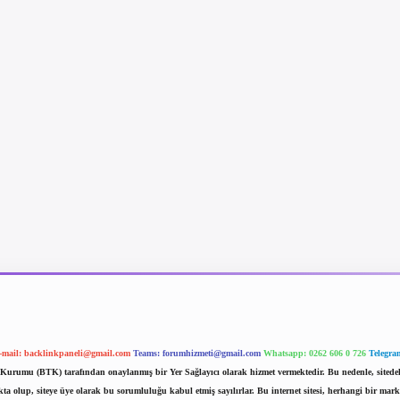
-mail:
backlinkpaneli@gmail.com
Teams:
forumhizmeti@gmail.com
Whatsapp: 0262 606 0 726
Telegra
im Kurumu (BTK) tarafından onaylanmış bir Yer Sağlayıcı olarak hizmet vermektedir. Bu nedenle, sited
 olup, siteye üye olarak bu sorumluluğu kabul etmiş sayılırlar. Bu internet sitesi, herhangi bir mark