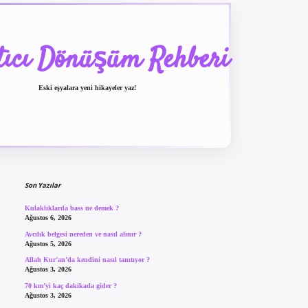
tıcı Dönüşüm Rehberi
Eski eşyalara yeni hikayeler yaz!
Sidebar
betexper güncel giriş
be
Son Yazılar
Kulaklıklarda bass ne demek ?
Ağustos 6, 2026
Avcılık belgesi nereden ve nasıl alınır ?
Ağustos 5, 2026
Allah Kur’an’da kendini nasıl tanıtıyor ?
Ağustos 3, 2026
70 km’yi kaç dakikada gider ?
Ağustos 3, 2026