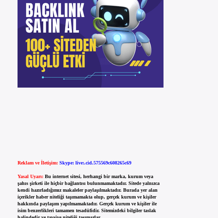
Reklam ve İletişim:
Skype: live:.cid.575569c608265c69
Yasal Uyarı:
Bu internet sitesi, herhangi bir marka, kurum veya
şahıs şirketi ile hiçbir bağlantısı bulunmamaktadır. Sitede yalnızca
kendi hazırladığımız makaleler paylaşılmaktadır. Burada yer alan
içerikler haber niteliği taşımamakta olup, gerçek kurum ve kişiler
hakkında paylaşım yapılmamaktadır. Gerçek kurum ve kişiler ile
isim benzerlikleri tamamen tesadüfidir. Sitemizdeki bilgiler taslak
halindedir ve tavsiye niteliği taşımazlar.