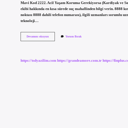
Mavi Kod 2222. Acil Yaşam Koruma Gerekiyorsa (Kardiyak ve Sol
ekibi hakkında en kısa sürede suç mahallinden bilgi verin. 8888 k
noktası 8888 dahili telefon numarası), ilgili uzmanları sorumlu uz
teknoloji…
4444
Devamını okuyun
Yorum Bırak
Kırmızı
Kod
Nedir
https://tsdyazilim.com
https://grandeamore.com.tr
https://finplus.