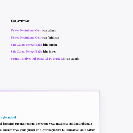
Son yorumlar
Yelken Ne Anlama Gelir
için
admin
Yelken Ne Anlama Gelir
için
Yıldırım
Salt Galata Nereye Bağlı
için
admin
Salt Galata Nereye Bağlı
için
İmren
Pudralı Eldiven Mi Daha Iyi Pudrasız Mı
için
admin
m: @karabul
eki içerikleri proaktif olarak denetleme veya araştırma yükümlülüğümüz
a, kurum veya şahıs şirketi ile hiçbir bağlantısı bulunmamaktadır. Sitede