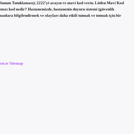
unum Tutuklaması); 2222’yi arayın ve mavi kod verin. Lütfen Mavi Kod
ırmızı kod nedir? Hastanemizde, hastanenin duyuru sistemi (güvenlik
manlara bilgilendirmek ve olayları daha etkili tutmak ve tutmak için bir
com.tr
Sitemap