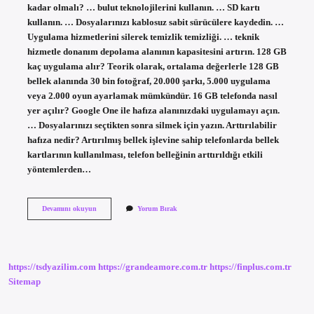
kadar olmalı? … bulut teknolojilerini kullanın. … SD kartı
kullanın. … Dosyalarınızı kablosuz sabit sürücülere kaydedin. …
Uygulama hizmetlerini silerek temizlik temizliği. … teknik
hizmetle donanım depolama alanının kapasitesini artırın. 128 GB
kaç uygulama alır? Teorik olarak, ortalama değerlerle 128 GB
bellek alanında 30 bin fotoğraf, 20.000 şarkı, 5.000 uygulama
veya 2.000 oyun ayarlamak mümkündür. 16 GB telefonda nasıl
yer açılır? Google One ile hafıza alanınızdaki uygulamayı açın.
… Dosyalarınızı seçtikten sonra silmek için yazın. Arttırılabilir
hafıza nedir? Artırılmış bellek işlevine sahip telefonlarda bellek
kartlarının kullanılması, telefon belleğinin arttırıldığı etkili
yöntemlerden…
Telefona
Devamını okuyun
Yorum Bırak
Gb
Nasıl
Yüklenir
https://tsdyazilim.com
https://grandeamore.com.tr
https://finplus.com.tr
Sitemap