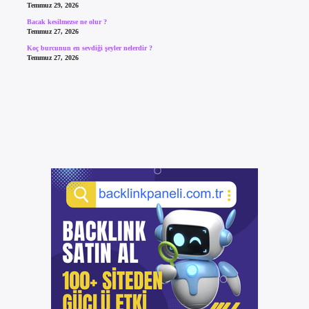
Temmuz 29, 2026
Bacak kesilmezse ne olur ?
Temmuz 27, 2026
Koç burcunun en sevdiği şeyler nelerdir ?
Temmuz 27, 2026