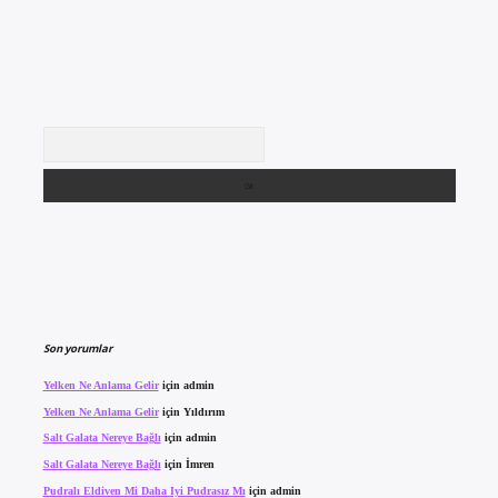
Arama
Son yorumlar
Yelken Ne Anlama Gelir
için
admin
Yelken Ne Anlama Gelir
için
Yıldırım
Salt Galata Nereye Bağlı
için
admin
Salt Galata Nereye Bağlı
için
İmren
Pudralı Eldiven Mi Daha Iyi Pudrasız Mı
için
admin