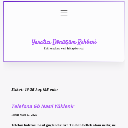
menüyü
Anasayfa
Gizlilik
Yasal
Hakkımızda
aç
Politikası
Uyarı
Yaratıcı Dönüşüm Rehberi
Eski eşyalara yeni hikayeler yaz!
Etiket:
16 GB kaç MB eder
Telefona Gb Nasıl Yüklenir
Tarih: Mart 17, 2025
Telefon hafızası nasıl güçlendirilir? Telefon bellek alanı nedir, ne