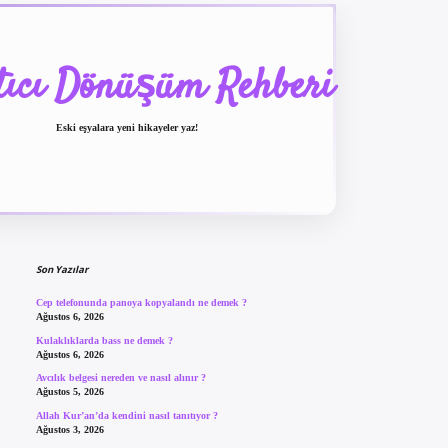
tıcı Dönüşüm Rehberi
Eski eşyalara yeni hikayeler yaz!
Sidebar
betexper güncel giriş
be
Son Yazılar
Cep telefonunda panoya kopyalandı ne demek ?
Ağustos 6, 2026
Kulaklıklarda bass ne demek ?
Ağustos 6, 2026
Avcılık belgesi nereden ve nasıl alınır ?
Ağustos 5, 2026
Allah Kur’an’da kendini nasıl tanıtıyor ?
Ağustos 3, 2026