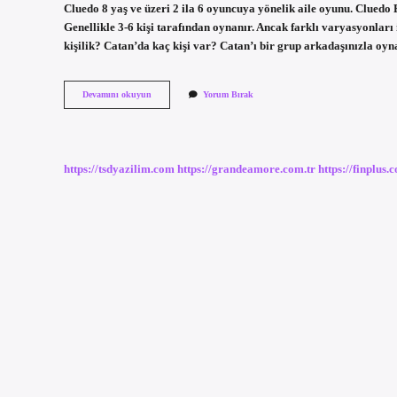
Cluedo 8 yaş ve üzeri 2 ila 6 oyuncuya yönelik aile oyunu. Cluedo
Genellikle 3-6 kişi tarafından oynanır. Ancak farklı varyasyonları
kişilik? Catan’da kaç kişi var? Catan’ı bir grup arkadaşınızla oy
Cluedo
Devamını okuyun
Yorum Bırak
Kutu
Oyunu
Kaç
Kişilik
https://tsdyazilim.com
https://grandeamore.com.tr
https://finplus.