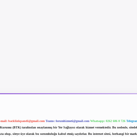
-mail:
backlinkpaneli@gmail.com
Teams:
forumhizmeti@gmail.com
Whatsapp: 0262 606 0 726
Telegra
im Kurumu (BTK) tarafından onaylanmış bir Yer Sağlayıcı olarak hizmet vermektedir. Bu nedenle, sited
 olup, siteye üye olarak bu sorumluluğu kabul etmiş sayılırlar. Bu internet sitesi, herhangi bir mark