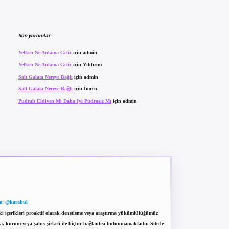
Son yorumlar
Yelken Ne Anlama Gelir
için
admin
Yelken Ne Anlama Gelir
için
Yıldırım
Salt Galata Nereye Bağlı
için
admin
Salt Galata Nereye Bağlı
için
İmren
Pudralı Eldiven Mi Daha Iyi Pudrasız Mı
için
admin
m: @karabul
eki içerikleri proaktif olarak denetleme veya araştırma yükümlülüğümüz
a, kurum veya şahıs şirketi ile hiçbir bağlantısı bulunmamaktadır. Sitede