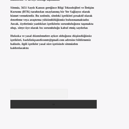
Sitemiz, 5651 Sayılı Kanun gereğince Bilgi Teknolojileri ve İletişim
Kurumu (BTK) tarafından onaylanmış bir Yer Sağlayıcı olarak
hizmet vermektedir. Bu nedenle, sitedeki içerikleri proaktif olarak
denetleme veya araştırma yükümlülüğümüz bulunmamaktadır.
Ancak, üyelerimiz yazdıkları içeriklerin sorumluluğunu taşımakta
olup, siteye üye olarak bu sorumluluğu kabul etmiş sayılırlar.
Hukuka ve yasal düzenlemelere aykırı olduğunu düşündüğünüz
içerikleri,
backlinkpanelicomtr@gmail.com
adresine bildirmeniz
halinde, ilgili içerikler yasal süre içerisinde sitemizden
kaldırılacaktır.
Arama