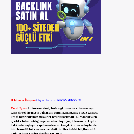
Reklam ve İletişim:
Skype: live:.cid.575569c608265c69
Yasal Uyarı:
Bu internet sitesi, herhangi bir marka, kurum veya
şahıs şirketi ile hiçbir bağlantısı bulunmamaktadır. Sitede yalnızca
kendi hazırladığımız makaleler paylaşılmaktadır. Burada yer alan
içerikler haber niteliği taşımamakta olup, gerçek kurum ve kişiler
hakkında paylaşım yapılmamaktadır. Gerçek kurum ve kişiler ile
isim benzerlikleri tamamen tesadüfidir. Sitemizdeki bilgiler taslak
halindedir ve tavsiye niteliği taşımazlar.