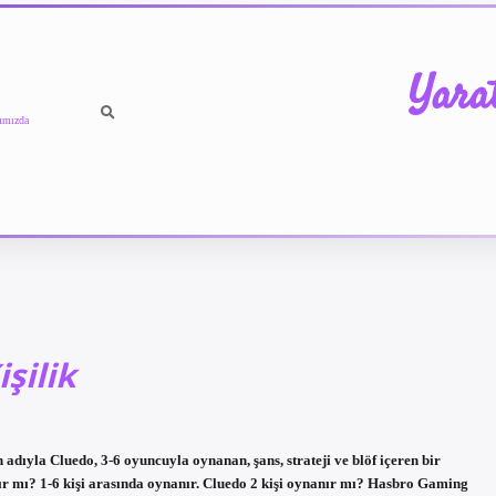
Yara
ımızda
şilik
dıyla Cluedo, 3-6 oyuncuyla oynanan, şans, strateji ve blöf içeren bir
ır mı? 1-6 kişi arasında oynanır. Cluedo 2 kişi oynanır mı? Hasbro Gaming