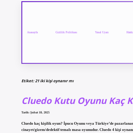
Anasayfa
Gizlilik Politikası
Yasal Uyarı
Hakk
Etiket:
21 iki kişi oynanır mı
Cluedo Kutu Oyunu Kaç Ki
Tarih: Şubat 18, 2025
Cluedo kaç kişilik oyun? İpucu Oyunu veya Türkiye’de pazarlanan a
cinayet/gizem/dedektif temalı masa oyunudur. Cluedo 4 kişi oynan