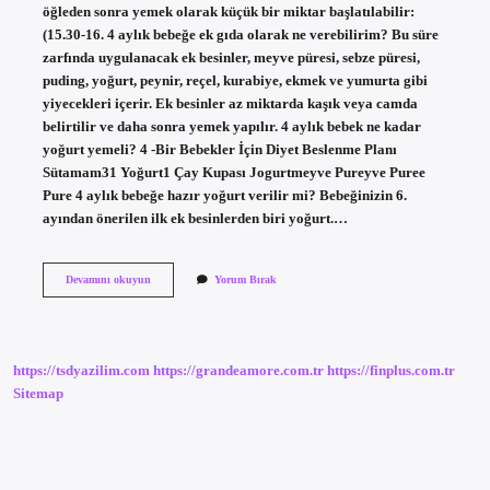
öğleden sonra yemek olarak küçük bir miktar başlatılabilir:
(15.30-16. 4 aylık bebeğe ek gıda olarak ne verebilirim? Bu süre
zarfında uygulanacak ek besinler, meyve püresi, sebze püresi,
puding, yoğurt, peynir, reçel, kurabiye, ekmek ve yumurta gibi
yiyecekleri içerir. Ek besinler az miktarda kaşık veya camda
belirtilir ve daha sonra yemek yapılır. 4 aylık bebek ne kadar
yoğurt yemeli? 4 -Bir Bebekler İçin Diyet Beslenme Planı
Sütamam31 Yoğurt1 Çay Kupası Jogurtmeyve Pureyve Puree
Pure 4 aylık bebeğe hazır yoğurt verilir mi? Bebeğinizin 6.
ayından önerilen ilk ek besinlerden biri yoğurt.…
4
Devamını okuyun
Yorum Bırak
Aylık
Bebeğe
Yoğurt
Verilir
Mi
https://tsdyazilim.com
https://grandeamore.com.tr
https://finplus.com.tr
Sitemap