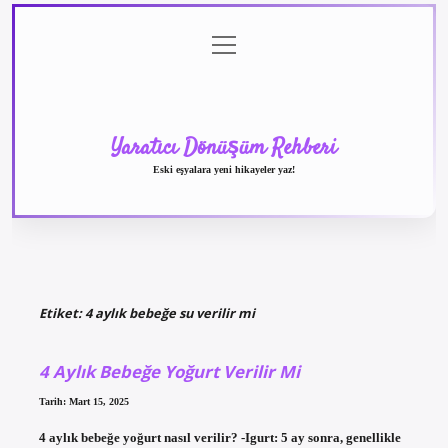
menüyü
Anasayfa
Gizlilik
Yasal
Hakkımızda
aç
Politikası
Uyarı
Yaratıcı Dönüşüm Rehberi
Eski eşyalara yeni hikayeler yaz!
Etiket:
4 aylık bebeğe su verilir mi
4 Aylık Bebeğe Yoğurt Verilir Mi
Tarih: Mart 15, 2025
4 aylık bebeğe yoğurt nasıl verilir? -Igurt: 5 ay sonra, genellikle