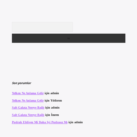
Arama
Son yorumlar
Yelken Ne Anlama Gelir
için
admin
Yelken Ne Anlama Gelir
için
Yıldırım
Salt Galata Nereye Bağlı
için
admin
Salt Galata Nereye Bağlı
için
İmren
Pudralı Eldiven Mi Daha Iyi Pudrasız Mı
için
admin