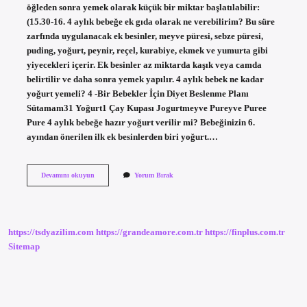
öğleden sonra yemek olarak küçük bir miktar başlatılabilir:
(15.30-16. 4 aylık bebeğe ek gıda olarak ne verebilirim? Bu süre
zarfında uygulanacak ek besinler, meyve püresi, sebze püresi,
puding, yoğurt, peynir, reçel, kurabiye, ekmek ve yumurta gibi
yiyecekleri içerir. Ek besinler az miktarda kaşık veya camda
belirtilir ve daha sonra yemek yapılır. 4 aylık bebek ne kadar
yoğurt yemeli? 4 -Bir Bebekler İçin Diyet Beslenme Planı
Sütamam31 Yoğurt1 Çay Kupası Jogurtmeyve Pureyve Puree
Pure 4 aylık bebeğe hazır yoğurt verilir mi? Bebeğinizin 6.
ayından önerilen ilk ek besinlerden biri yoğurt.…
4
Devamını okuyun
Yorum Bırak
Aylık
Bebeğe
Yoğurt
Verilir
Mi
https://tsdyazilim.com
https://grandeamore.com.tr
https://finplus.com.tr
Sitemap