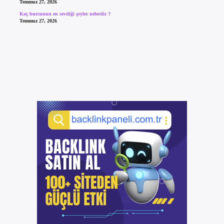
Temmuz 27, 2026
Koç burcunun en sevdiği şeyler nelerdir ?
Temmuz 27, 2026