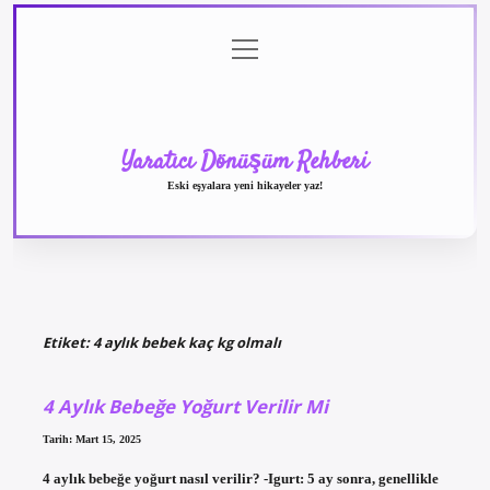
menüyü
Anasayfa
Gizlilik
Yasal
Hakkımızda
aç
Politikası
Uyarı
Yaratıcı Dönüşüm Rehberi
Eski eşyalara yeni hikayeler yaz!
Etiket:
4 aylık bebek kaç kg olmalı
4 Aylık Bebeğe Yoğurt Verilir Mi
Tarih: Mart 15, 2025
4 aylık bebeğe yoğurt nasıl verilir? -Igurt: 5 ay sonra, genellikle