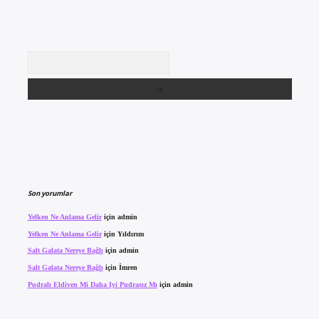
Arama
Son yorumlar
Yelken Ne Anlama Gelir
için
admin
Yelken Ne Anlama Gelir
için
Yıldırım
Salt Galata Nereye Bağlı
için
admin
Salt Galata Nereye Bağlı
için
İmren
Pudralı Eldiven Mi Daha Iyi Pudrasız Mı
için
admin