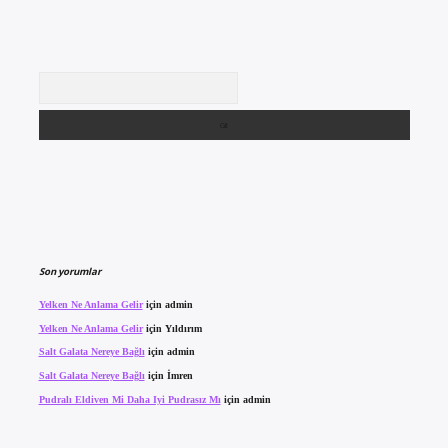
Arama
Son yorumlar
Yelken Ne Anlama Gelir
için
admin
Yelken Ne Anlama Gelir
için
Yıldırım
Salt Galata Nereye Bağlı
için
admin
Salt Galata Nereye Bağlı
için
İmren
Pudralı Eldiven Mi Daha Iyi Pudrasız Mı
için
admin