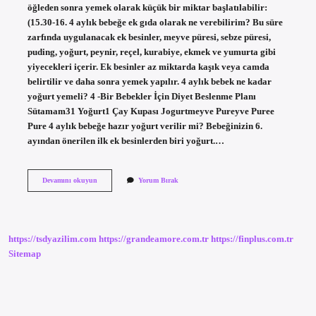
öğleden sonra yemek olarak küçük bir miktar başlatılabilir:
(15.30-16. 4 aylık bebeğe ek gıda olarak ne verebilirim? Bu süre
zarfında uygulanacak ek besinler, meyve püresi, sebze püresi,
puding, yoğurt, peynir, reçel, kurabiye, ekmek ve yumurta gibi
yiyecekleri içerir. Ek besinler az miktarda kaşık veya camda
belirtilir ve daha sonra yemek yapılır. 4 aylık bebek ne kadar
yoğurt yemeli? 4 -Bir Bebekler İçin Diyet Beslenme Planı
Sütamam31 Yoğurt1 Çay Kupası Jogurtmeyve Pureyve Puree
Pure 4 aylık bebeğe hazır yoğurt verilir mi? Bebeğinizin 6.
ayından önerilen ilk ek besinlerden biri yoğurt.…
4
Devamını okuyun
Yorum Bırak
Aylık
Bebeğe
Yoğurt
Verilir
Mi
https://tsdyazilim.com
https://grandeamore.com.tr
https://finplus.com.tr
Sitemap