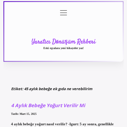
menüyü
Anasayfa
Gizlilik
Yasal
Hakkımızda
aç
Politikası
Uyarı
Yaratıcı Dönüşüm Rehberi
Eski eşyalara yeni hikayeler yaz!
Etiket:
45 aylık bebeğe ek gıda ne verebilirim
4 Aylık Bebeğe Yoğurt Verilir Mi
Tarih: Mart 15, 2025
4 aylık bebeğe yoğurt nasıl verilir? -Igurt: 5 ay sonra, genellikle