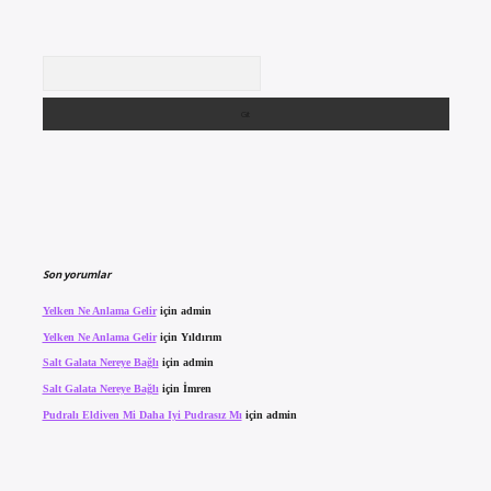
Arama
Son yorumlar
Yelken Ne Anlama Gelir
için
admin
Yelken Ne Anlama Gelir
için
Yıldırım
Salt Galata Nereye Bağlı
için
admin
Salt Galata Nereye Bağlı
için
İmren
Pudralı Eldiven Mi Daha Iyi Pudrasız Mı
için
admin