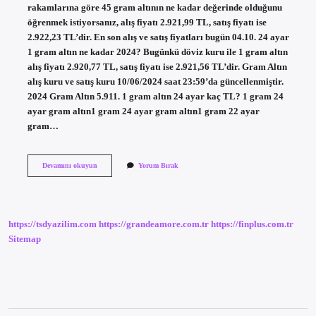
rakamlarına göre 45 gram altının ne kadar değerinde olduğunu
öğrenmek istiyorsanız, alış fiyatı 2.921,99 TL, satış fiyatı ise
2.922,23 TL’dir. En son alış ve satış fiyatları bugün 04.10. 24 ayar
1 gram altın ne kadar 2024? Bugünkü döviz kuru ile 1 gram altın
alış fiyatı 2.920,77 TL, satış fiyatı ise 2.921,56 TL’dir. Gram Altın
alış kuru ve satış kuru 10/06/2024 saat 23:59’da güncellenmiştir.
2024 Gram Altın 5.911. 1 gram altın 24 ayar kaç TL? 1 gram 24
ayar gram altın1 gram 24 ayar gram altın1 gram 22 ayar
gram…
45
Devamını okuyun
Yorum Bırak
Gram
24
Ayar
Altın
Ne
https://tsdyazilim.com
https://grandeamore.com.tr
https://finplus.com.tr
Kadar
Sitemap