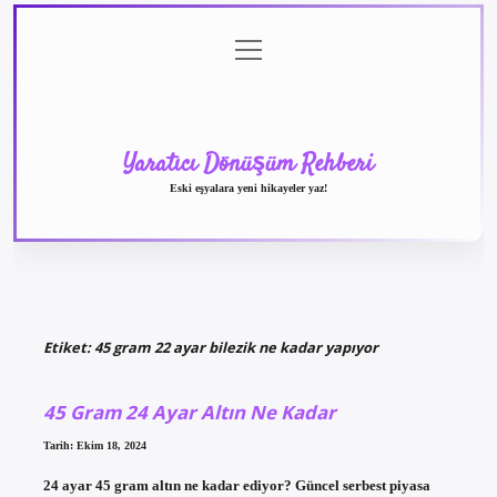
menüyü
Anasayfa
Gizlilik
Yasal
Hakkımızda
aç
Politikası
Uyarı
Yaratıcı Dönüşüm Rehberi
Eski eşyalara yeni hikayeler yaz!
Etiket:
45 gram 22 ayar bilezik ne kadar yapıyor
45 Gram 24 Ayar Altın Ne Kadar
Tarih: Ekim 18, 2024
24 ayar 45 gram altın ne kadar ediyor? Güncel serbest piyasa