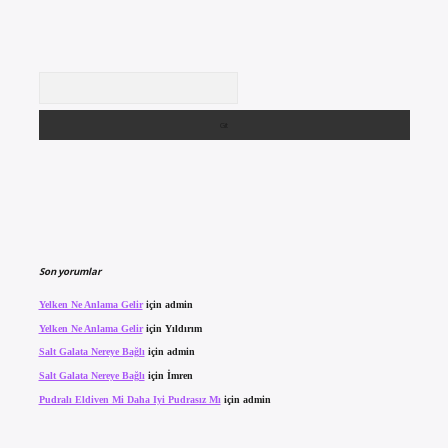
Arama
Son yorumlar
Yelken Ne Anlama Gelir
için
admin
Yelken Ne Anlama Gelir
için
Yıldırım
Salt Galata Nereye Bağlı
için
admin
Salt Galata Nereye Bağlı
için
İmren
Pudralı Eldiven Mi Daha Iyi Pudrasız Mı
için
admin