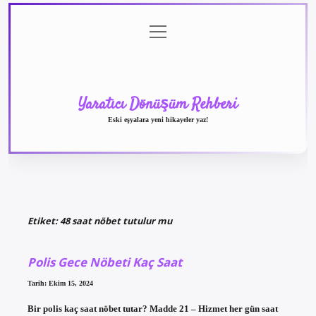
menüyü
Anasayfa
Gizlilik
Yasal
Hakkımızda
aç
Politikası
Uyarı
Yaratıcı Dönüşüm Rehberi
Eski eşyalara yeni hikayeler yaz!
Etiket:
48 saat nöbet tutulur mu
Polis Gece Nöbeti Kaç Saat
Tarih: Ekim 15, 2024
Bir polis kaç saat nöbet tutar? Madde 21 – Hizmet her gün saat