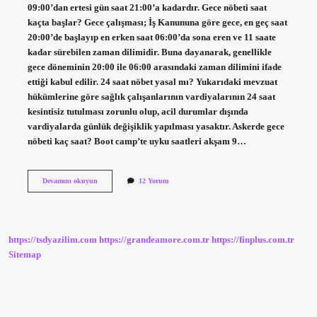
09:00’dan ertesi gün saat 21:00’a kadardır. Gece nöbeti saat
kaçta başlar? Gece çalışması; İş Kanununa göre gece, en geç saat
20:00’de başlayıp en erken saat 06:00’da sona eren ve 11 saate
kadar sürebilen zaman dilimidir. Buna dayanarak, genellikle
gece döneminin 20:00 ile 06:00 arasındaki zaman dilimini ifade
ettiği kabul edilir. 24 saat nöbet yasal mı? Yukarıdaki mevzuat
hükümlerine göre sağlık çalışanlarının vardiyalarının 24 saat
kesintisiz tutulması zorunlu olup, acil durumlar dışında
vardiyalarda günlük değişiklik yapılması yasaktır. Askerde gece
nöbeti kaç saat? Boot camp’te uyku saatleri akşam 9…
Polis
Devamını okuyun
12 Yorum
Gece
Nöbeti
Kaç
Saat
https://tsdyazilim.com
https://grandeamore.com.tr
https://finplus.com.tr
Sitemap