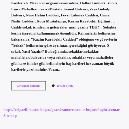
Köyler vb. Mekan ve organizasyon adına, Halkın İsimleri: Yunus
Emre Mahallesi; Gazi -Mustafa Kemal Bulvarı, Ziya Gökalp
Bulvari; Nene Hatun Caddesi; Fevzi Çakmak Caddesi, Cemal
Nadir Caddesi; Koca Mustafapişa; Kazim Karabekir Eğitimi …
Cadde sokak isimlerine gelen ekler nasıl yazılır TDK? – Sokakta
kesme işaretini kullanmamak önemlidir. Kelimelerin kelimesine
bakarsanız, “Kazim Karabekir Caddesi” olduğunu ve görevlerin
“Sokak” kelimesine göre ayrılması gerektiğini görüyoruz. 5
sokak Nasıl Yazılır? Bu bağlamda, sokaklar, sokaklar,
mahalleler, bulvarlar veya sokaklar, sokaklar veya mahalleler
gibi kare isimler gibi kelimelerin baş harfleri her zaman büyük
harflerle yazılmalıdır. Vatan…
Cadde
Devamını okuyun
Yorum Bırak
Isimleri
Cümlede
Nasıl
Yazılır
https://tsdyazilim.com
https://grandeamore.com.tr
https://finplus.com.tr
Sitemap