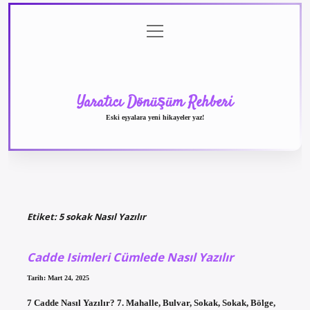
menüyü
Anasayfa
Gizlilik
Yasal
Hakkımızda
aç
Politikası
Uyarı
Yaratıcı Dönüşüm Rehberi
Eski eşyalara yeni hikayeler yaz!
Etiket:
5 sokak Nasıl Yazılır
Cadde Isimleri Cümlede Nasıl Yazılır
Tarih: Mart 24, 2025
7 Cadde Nasıl Yazılır? 7. Mahalle, Bulvar, Sokak, Sokak, Bölge,