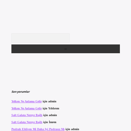
Arama
Son yorumlar
Yelken Ne Anlama Gelir
için
admin
Yelken Ne Anlama Gelir
için
Yıldırım
Salt Galata Nereye Bağlı
için
admin
Salt Galata Nereye Bağlı
için
İmren
Pudralı Eldiven Mi Daha Iyi Pudrasız Mı
için
admin