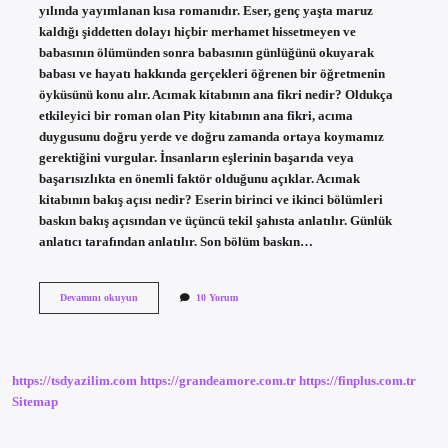
yılında yayımlanan kısa romanıdır. Eser, genç yaşta maruz
kaldığı şiddetten dolayı hiçbir merhamet hissetmeyen ve
babasının ölümünden sonra babasının günlüğünü okuyarak
babası ve hayatı hakkında gerçekleri öğrenen bir öğretmenin
öyküsünü konu alır. Acımak kitabının ana fikri nedir? Oldukça
etkileyici bir roman olan Pity kitabının ana fikri, acıma
duygusunu doğru yerde ve doğru zamanda ortaya koymamız
gerektiğini vurgular. İnsanların eşlerinin başarıda veya
başarısızlıkta en önemli faktör olduğunu açıklar. Acımak
kitabının bakış açısı nedir? Eserin birinci ve ikinci bölümleri
baskın bakış açısından ve üçüncü tekil şahısta anlatılır. Günlük
anlatıcı tarafından anlatılır. Son bölüm baskın…
Acımak
Devamını okuyun
10 Yorum
Kitabını
Neden
Okumalıyız
https://tsdyazilim.com
https://grandeamore.com.tr
https://finplus.com.tr
Sitemap