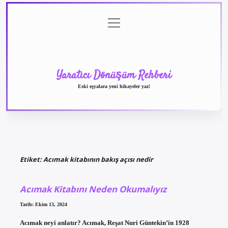
menüyü
Anasayfa
Gizlilik
Yasal
Hakkımızda
aç
Politikası
Uyarı
Yaratıcı Dönüşüm Rehberi
Eski eşyalara yeni hikayeler yaz!
Etiket:
Acımak kitabının bakış açısı nedir
Acımak Kitabını Neden Okumalıyız
Tarih: Ekim 13, 2024
Acımak neyi anlatır? Acımak, Reşat Nuri Güntekin’in 1928