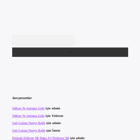
Arama
Son yorumlar
Yelken Ne Anlama Gelir
için
admin
Yelken Ne Anlama Gelir
için
Yıldırım
Salt Galata Nereye Bağlı
için
admin
Salt Galata Nereye Bağlı
için
İmren
Pudralı Eldiven Mi Daha Iyi Pudrasız Mı
için
admin