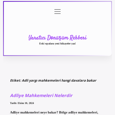
menüyü
Anasayfa
Gizlilik
Yasal
Hakkımızda
aç
Politikası
Uyarı
Yaratıcı Dönüşüm Rehberi
Eski eşyalara yeni hikayeler yaz!
Etiket:
Adli yargı mahkemeleri hangi davalara bakar
Adliye Mahkemeleri Nelerdir
Tarih: Ekim 10, 2024
Adliye mahkemeleri neye bakar? Bölge adliye mahkemeleri,