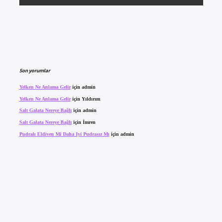
Son yorumlar
Yelken Ne Anlama Gelir
için
admin
Yelken Ne Anlama Gelir
için
Yıldırım
Salt Galata Nereye Bağlı
için
admin
Salt Galata Nereye Bağlı
için
İmren
Pudralı Eldiven Mi Daha Iyi Pudrasız Mı
için
admin