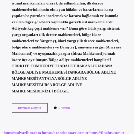
istinaf mahkemeleri olarak da adlandırılan, ilk derece
mahkemelerinin kesin olmayan hüküm ve kararlarına karşı
yapılan başvuruları incelemek ve karara bağlamak ve kanunla
verilen diğer görevleri yapmakla görevli üst mahkemelerdir.
Adliyede kaç çeşit mahkeme var? Buna göre Türk yargı sistemi;
yargı organları (ilk derece mahkemeleri, bölge idare
mahkemeleri ve Yargıtay), idari yargı (ilk derece mahkemeleri,
bölge idare mahkemeleri ve Danıştay), anayasa yargısı (Anayasa
Mahkemesi) ve uyuşmazlık yargısı (İtiraz Mahkemesi) olmak
üzere üçe ayrılmıştır. Bölge adliye mahkemeleri hangileri?
TÜRKİYE CUMHURİYETİ ADALET BAKANLIĞIADANA
BÖLGE ADLİYE MAHKEMESİTANKARA BÖLGE ADLİYE
MAHKEMESİTANTALYA BÖLGE ADLİYE
MAHKEMESİTBURSA BÖLGE ADLİYE
MAHKEMESİDENİZLİ BÖLGE…
Adliye
Devamını okuyun
6 Yorum
Mahkemeleri
Nelerdir
https://tsdyazilim.com
https://grandeamore.com.tr
https://finplus.com.tr