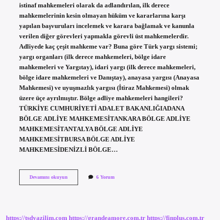
istinaf mahkemeleri olarak da adlandırılan, ilk derece
mahkemelerinin kesin olmayan hüküm ve kararlarına karşı
yapılan başvuruları incelemek ve karara bağlamak ve kanunla
verilen diğer görevleri yapmakla görevli üst mahkemelerdir.
Adliyede kaç çeşit mahkeme var? Buna göre Türk yargı sistemi;
yargı organları (ilk derece mahkemeleri, bölge idare
mahkemeleri ve Yargıtay), idari yargı (ilk derece mahkemeleri,
bölge idare mahkemeleri ve Danıştay), anayasa yargısı (Anayasa
Mahkemesi) ve uyuşmazlık yargısı (İtiraz Mahkemesi) olmak
üzere üçe ayrılmıştır. Bölge adliye mahkemeleri hangileri?
TÜRKİYE CUMHURİYETİ ADALET BAKANLIĞIADANA
BÖLGE ADLİYE MAHKEMESİTANKARA BÖLGE ADLİYE
MAHKEMESİTANTALYA BÖLGE ADLİYE
MAHKEMESİTBURSA BÖLGE ADLİYE
MAHKEMESİDENİZLİ BÖLGE…
Adliye
Devamını okuyun
6 Yorum
Mahkemeleri
Nelerdir
https://tsdyazilim.com
https://grandeamore.com.tr
https://finplus.com.tr