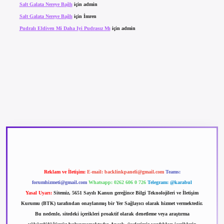
Salt Galata Nereye Bağlı
için
admin
Salt Galata Nereye Bağlı
için
İmren
Pudralı Eldiven Mi Daha Iyi Pudrasız Mı
için
admin
betexper güncel giriş
betexpergir.net
Reklam ve İletişim:
E-mail:
backlinkpaneli@gmail.com
Teams:
forumhizmeti@gmail.com
Whatsapp: 0262 606 0 726
Telegram: @karabul
Yasal Uyarı:
Sitemiz, 5651 Sayılı Kanun gereğince Bilgi Teknolojileri ve İletişim
Kurumu (BTK) tarafından onaylanmış bir Yer Sağlayıcı olarak hizmet vermektedir.
Bu nedenle, sitedeki içerikleri proaktif olarak denetleme veya araştırma