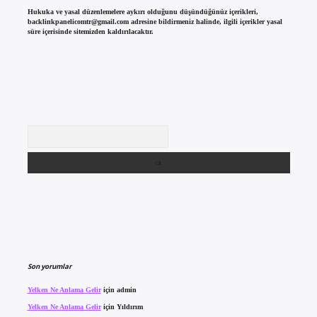
Hukuka ve yasal düzenlemelere aykırı olduğunu düşündüğünüz içerikleri,
backlinkpanelicomtr@gmail.com
adresine bildirmeniz halinde, ilgili içerikler yasal
süre içerisinde sitemizden kaldırılacaktır.
Arama
Son yorumlar
Yelken Ne Anlama Gelir
için
admin
Yelken Ne Anlama Gelir
için
Yıldırım