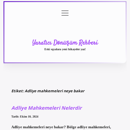
menüyü
Anasayfa
Gizlilik
Yasal
Hakkımızda
aç
Politikası
Uyarı
Yaratıcı Dönüşüm Rehberi
Eski eşyalara yeni hikayeler yaz!
Etiket:
Adliye mahkemeleri neye bakar
Adliye Mahkemeleri Nelerdir
Tarih: Ekim 10, 2024
Adliye mahkemeleri neye bakar? Bölge adliye mahkemeleri,