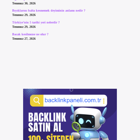
Temmuz 30, 2026
Bıyıklarını balta kesmemek deyiminin anlamı nedir ?
Temmuz 29, 2026
Türkiye’nin 5 tarihi yeri nelerdir ?
Temmuz 29, 2026
Bacak kesilmezse ne olur ?
Temmuz 27, 2026