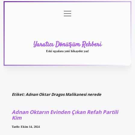
menüyü
Anasayfa
Gizlilik
Yasal
Hakkımızda
aç
Politikası
Uyarı
Yaratıcı Dönüşüm Rehberi
Eski eşyalara yeni hikayeler yaz!
Etiket:
Adnan Oktar Dragos Malikanesi nerede
Adnan Oktarın Evinden Çıkan Refah Partili
Kim
Tarih: Ekim 14, 2024