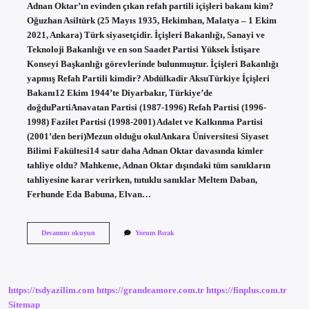
Adnan Oktar’ın evinden çıkan refah partili içişleri bakanı kim?
Oğuzhan Asiltürk (25 Mayıs 1935, Hekimhan, Malatya – 1 Ekim
2021, Ankara) Türk siyasetçidir. İçişleri Bakanlığı, Sanayi ve
Teknoloji Bakanlığı ve en son Saadet Partisi Yüksek İstişare
Konseyi Başkanlığı görevlerinde bulunmuştur. İçişleri Bakanlığı
yapmış Refah Partili kimdir? Abdülkadir AksuTürkiye İçişleri
Bakanı12 Ekim 1944’te Diyarbakır, Türkiye’de
doğduPartiAnavatan Partisi (1987-1996) Refah Partisi (1996-
1998) Fazilet Partisi (1998-2001) Adalet ve Kalkınma Partisi
(2001’den beri)Mezun olduğu okulAnkara Üniversitesi Siyaset
Bilimi Fakültesi14 satır daha Adnan Oktar davasında kimler
tahliye oldu? Mahkeme, Adnan Oktar dışındaki tüm sanıkların
tahliyesine karar verirken, tutuklu sanıklar Meltem Daban,
Ferhunde Eda Babuna, Elvan…
Adnan
Devamını okuyun
Yorum Bırak
Oktarın
Evinden
Çıkan
Refah
Partili
https://tsdyazilim.com
https://grandeamore.com.tr
https://finplus.com.tr
Kim
Sitemap