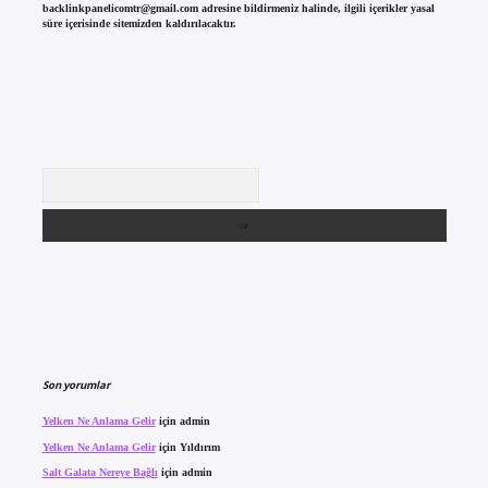
backlinkpanelicomtr@gmail.com
adresine bildirmeniz halinde, ilgili içerikler yasal
süre içerisinde sitemizden kaldırılacaktır.
Arama
Son yorumlar
Yelken Ne Anlama Gelir
için
admin
Yelken Ne Anlama Gelir
için
Yıldırım
Salt Galata Nereye Bağlı
için
admin