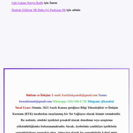
Salt Galata Nereye Bağlı
için
İmren
Pudralı Eldiven Mi Daha Iyi Pudrasız Mı
için
admin
betexper güncel giriş
betexpergir.net
Reklam ve İletişim:
E-mail:
backlinkpaneli@gmail.com
Teams:
forumhizmeti@gmail.com
Whatsapp: 0262 606 0 726
Telegram: @karabul
Yasal Uyarı:
Sitemiz, 5651 Sayılı Kanun gereğince Bilgi Teknolojileri ve İletişim
Kurumu (BTK) tarafından onaylanmış bir Yer Sağlayıcı olarak hizmet vermektedir.
Bu nedenle, sitedeki içerikleri proaktif olarak denetleme veya araştırma
yükümlülüğümüz bulunmamaktadır. Ancak, üyelerimiz yazdıkları içeriklerin
sorumluluğunu taşımakta olup, siteye üye olarak bu sorumluluğu kabul etmiş