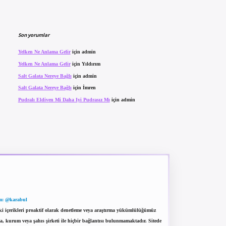
Son yorumlar
Yelken Ne Anlama Gelir
için
admin
Yelken Ne Anlama Gelir
için
Yıldırım
Salt Galata Nereye Bağlı
için
admin
Salt Galata Nereye Bağlı
için
İmren
Pudralı Eldiven Mi Daha Iyi Pudrasız Mı
için
admin
m: @karabul
eki içerikleri proaktif olarak denetleme veya araştırma yükümlülüğümüz
a, kurum veya şahıs şirketi ile hiçbir bağlantısı bulunmamaktadır. Sitede