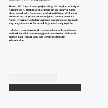
Sitemiz, 5651 Sayılı Kanun gereğince Bilgi Teknolojileri ve İletişim
Kurumu (BTK) tarafından onaylanmış bir Yer Sağlayıcı olarak
hizmet vermektedir. Bu nedenle, sitedeki içerikleri proaktif olarak
denetleme veya araştırma yükümlülüğümüz bulunmamaktadır.
Ancak, üyelerimiz yazdıkları içeriklerin sorumluluğunu taşımakta
olup, siteye üye olarak bu sorumluluğu kabul etmiş sayılırlar.
Hukuka ve yasal düzenlemelere aykırı olduğunu düşündüğünüz
içerikleri,
backlinkpanelicomtr@gmail.com
adresine bildirmeniz
halinde, ilgili içerikler yasal süre içerisinde sitemizden
kaldırılacaktır.
Arama