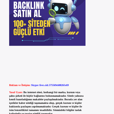
Reklam ve İletişim:
Skype: live:.cid.575569c608265c69
Yasal Uyarı:
Bu internet sitesi, herhangi bir marka, kurum veya
şahıs şirketi ile hiçbir bağlantısı bulunmamaktadır. Sitede yalnızca
kendi hazırladığımız makaleler paylaşılmaktadır. Burada yer alan
içerikler haber niteliği taşımamakta olup, gerçek kurum ve kişiler
hakkında paylaşım yapılmamaktadır. Gerçek kurum ve kişiler ile
isim benzerlikleri tamamen tesadüfidir. Sitemizdeki bilgiler taslak
halindedir ve tavsiye niteliği taşımazlar.