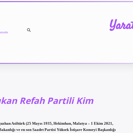
Yara
ımızda
kan Refah Partili Kim
Oğuzhan Asiltürk (25 Mayıs 1935, Hekimhan, Malatya – 1 Ekim 2021,
 Bakanlığı ve en son Saadet Partisi Yüksek İstişare Konseyi Başkanlığı