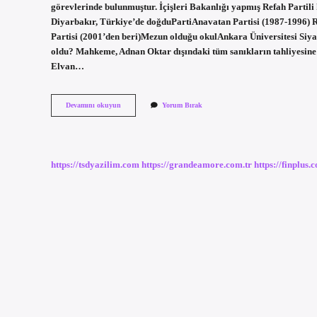
görevlerinde bulunmuştur. İçişleri Bakanlığı yapmış Refah Partil
Diyarbakır, Türkiye’de doğduPartiAnavatan Partisi (1987-1996) Re
Partisi (2001’den beri)Mezun olduğu okulAnkara Üniversitesi Siya
oldu? Mahkeme, Adnan Oktar dışındaki tüm sanıkların tahliyesine
Elvan…
Adnan
Devamını okuyun
Yorum Bırak
Oktarın
Evinden
Çıkan
Refah
Partili
https://tsdyazilim.com
https://grandeamore.com.tr
https://finplus.
Kim