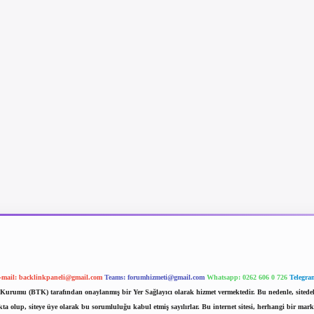
-mail:
backlinkpaneli@gmail.com
Teams:
forumhizmeti@gmail.com
Whatsapp: 0262 606 0 726
Telegra
im Kurumu (BTK) tarafından onaylanmış bir Yer Sağlayıcı olarak hizmet vermektedir. Bu nedenle, sited
 olup, siteye üye olarak bu sorumluluğu kabul etmiş sayılırlar. Bu internet sitesi, herhangi bir mark