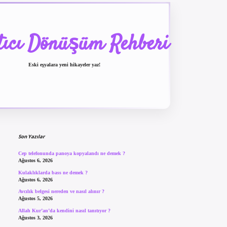
tıcı Dönüşüm Rehberi
Eski eşyalara yeni hikayeler yaz!
Sidebar
betexper güncel giriş
b
Son Yazılar
Cep telefonunda panoya kopyalandı ne demek ?
Ağustos 6, 2026
Kulaklıklarda bass ne demek ?
Ağustos 6, 2026
Avcılık belgesi nereden ve nasıl alınır ?
Ağustos 5, 2026
Allah Kur’an’da kendini nasıl tanıtıyor ?
Ağustos 3, 2026