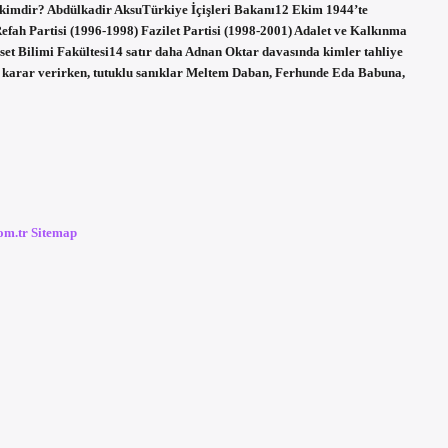
i kimdir? Abdülkadir AksuTürkiye İçişleri Bakanı12 Ekim 1944’te
fah Partisi (1996-1998) Fazilet Partisi (1998-2001) Adalet ve Kalkınma
set Bilimi Fakültesi14 satır daha Adnan Oktar davasında kimler tahliye
 karar verirken, tutuklu sanıklar Meltem Daban, Ferhunde Eda Babuna,
com.tr
Sitemap