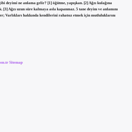
gibi deyimi ne anlama gelir? [1] öğütme, yapışkan. [2] Ağzı kulağına
. [3] Ağzı uzun süre kalmaya asla kapanmaz. 5 tane deyim ve anlamını
er; Varlıkları hakkında kendilerini rahatsız etmek için mutluluklarını
com.tr
Sitemap