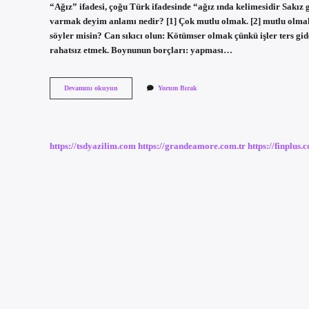
“Ağız” ifadesi, çoğu Türk ifadesinde “ağız ında kelimesidir Sakız 
varmak deyim anlamı nedir? [1] Çok mutlu olmak. [2] mutlu olmak
söyler misin? Can sıkıcı olun: Kötümser olmak çünkü işler ters gid
rahatsız etmek. Boynunun borçları: yapması…
Ağzına
Devamını okuyun
Yorum Bırak
Sürmemek
Deyiminin
Anlamı
Nedir
https://tsdyazilim.com
https://grandeamore.com.tr
https://finplus.