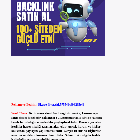
Reklam ve İletişim:
Skype: live:.cid.575569c608265c69
Yasal Uyarı:
Bu internet sitesi, herhangi bir marka, kurum veya
şahıs şirketi ile hiçbir bağlantısı bulunmamaktadır. Sitede yalnızca
kendi hazırladığımız makaleler paylaşılmaktadır. Burada yer alan
içerikler haber niteliği taşımamakta olup, gerçek kurum ve kişiler
hakkında paylaşım yapılmamaktadır. Gerçek kurum ve kişiler ile
isim benzerlikleri tamamen tesadüfidir. Sitemizdeki bilgiler taslak
halindedir ve tavsiye niteliği taşımazlar.