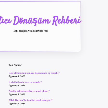
tıcı Dönüşüm Rehberi
Eski eşyalara yeni hikayeler yaz!
Sidebar
betexper güncel giriş
betexpergir.net
Son Yazılar
Cep telefonunda panoya kopyalandı ne demek ?
Ağustos 6, 2026
Kulaklıklarda bass ne demek ?
Ağustos 6, 2026
Avcılık belgesi nereden ve nasıl alınır ?
Ağustos 5, 2026
Allah Kur’an’da kendini nasıl tanıtıyor ?
Ağustos 3, 2026