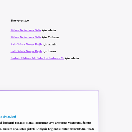
Son yorumlar
Yelken Ne Anlama Gelir
için
admin
Yelken Ne Anlama Gelir
için
Yıldırım
Salt Galata Nereye Bağlı
için
admin
Salt Galata Nereye Bağlı
için
İmren
Pudralı Eldiven Mi Daha Iyi Pudrasız Mı
için
admin
m: @karabul
eki içerikleri proaktif olarak denetleme veya araştırma yükümlülüğümüz
a, kurum veya şahıs şirketi ile hiçbir bağlantısı bulunmamaktadır. Sitede