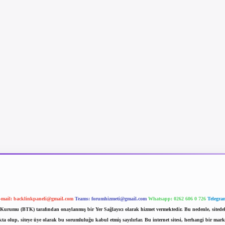
-mail:
backlinkpaneli@gmail.com
Teams:
forumhizmeti@gmail.com
Whatsapp: 0262 606 0 726
Telegra
im Kurumu (BTK) tarafından onaylanmış bir Yer Sağlayıcı olarak hizmet vermektedir. Bu nedenle, sited
 olup, siteye üye olarak bu sorumluluğu kabul etmiş sayılırlar. Bu internet sitesi, herhangi bir mark