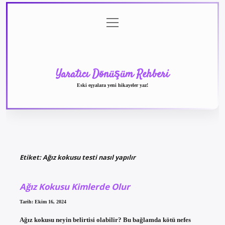
menüyü
Anasayfa
Gizlilik
Yasal
Hakkımızda
aç
Politikası
Uyarı
Yaratıcı Dönüşüm Rehberi
Eski eşyalara yeni hikayeler yaz!
Etiket:
Ağız kokusu testi nasıl yapılır
Ağız Kokusu Kimlerde Olur
Tarih: Ekim 16, 2024
Ağız kokusu neyin belirtisi olabilir? Bu bağlamda kötü nefes