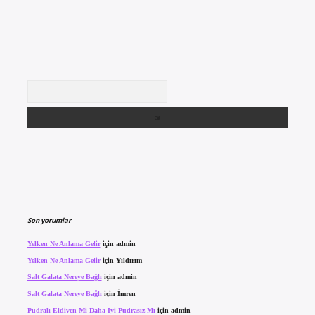
Arama
Son yorumlar
Yelken Ne Anlama Gelir
için
admin
Yelken Ne Anlama Gelir
için
Yıldırım
Salt Galata Nereye Bağlı
için
admin
Salt Galata Nereye Bağlı
için
İmren
Pudralı Eldiven Mi Daha Iyi Pudrasız Mı
için
admin