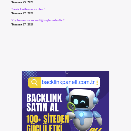
Temmuz 29, 2026
Bacak kesilmezse ne olur ?
Temmuz 27, 2026
Koç burcunun en sevdiği şeyler nelerdir ?
Temmuz 27, 2026