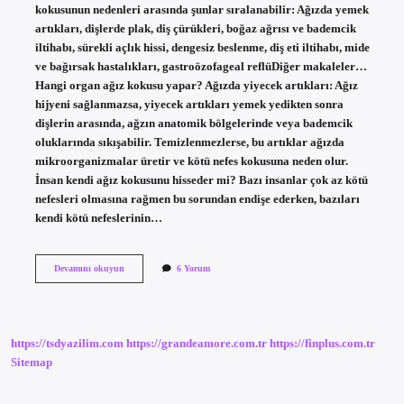
kokusunun nedenleri arasında şunlar sıralanabilir: Ağızda yemek
artıkları, dişlerde plak, diş çürükleri, boğaz ağrısı ve bademcik
iltihabı, sürekli açlık hissi, dengesiz beslenme, diş eti iltihabı, mide
ve bağırsak hastalıkları, gastroözofageal reflüDiğer makaleler…
Hangi organ ağız kokusu yapar? Ağızda yiyecek artıkları: Ağız
hijyeni sağlanmazsa, yiyecek artıkları yemek yedikten sonra
dişlerin arasında, ağzın anatomik bölgelerinde veya bademcik
oluklarında sıkışabilir. Temizlenmezlerse, bu artıklar ağızda
mikroorganizmalar üretir ve kötü nefes kokusuna neden olur.
İnsan kendi ağız kokusunu hisseder mi? Bazı insanlar çok az kötü
nefesleri olmasına rağmen bu sorundan endişe ederken, bazıları
kendi kötü nefeslerinin…
Ağız
Devamını okuyun
6 Yorum
Kokusu
Kimlerde
Olur
https://tsdyazilim.com
https://grandeamore.com.tr
https://finplus.com.tr
Sitemap