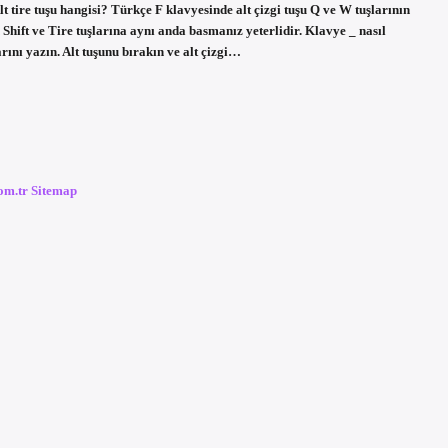
t tire tuşu hangisi? Türkçe F klavyesinde alt çizgi tuşu Q ve W tuşlarının
n Shift ve Tire tuşlarına aynı anda basmanız yeterlidir. Klavye _ nasıl
ını yazın. Alt tuşunu bırakın ve alt çizgi…
com.tr
Sitemap