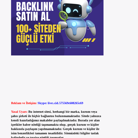
Reklam ve İletişim:
Skype: live:.cid.575569c608265c69
Yasal Uyarı:
Bu internet sitesi, herhangi bir marka, kurum veya
şahıs şirketi ile hiçbir bağlantısı bulunmamaktadır. Sitede yalnızca
kendi hazırladığımız makaleler paylaşılmaktadır. Burada yer alan
içerikler haber niteliği taşımamakta olup, gerçek kurum ve kişiler
hakkında paylaşım yapılmamaktadır. Gerçek kurum ve kişiler ile
isim benzerlikleri tamamen tesadüfidir. Sitemizdeki bilgiler taslak
halindedir ve tavsiye niteliği taşımazlar.