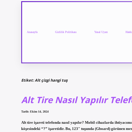
Anasayfa
Gizlilik Politikası
Yasal Uyarı
Hakk
Etiket:
Alt çizgi hangi tuş
Alt Tire Nasıl Yapılır Tele
Tarih: Ekim 14, 2024
Alt tire işareti telefonda nasıl yapılır? Mobil cihazlarda ihtiyacımız
köşesindeki “?” işaretidir. Bu, 123″ tuşunda (Gboard) görünen menü