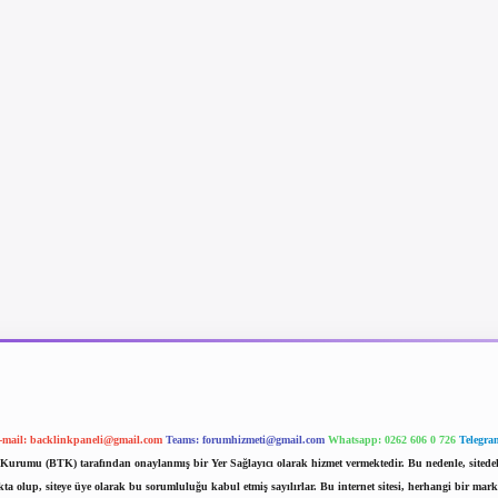
-mail:
backlinkpaneli@gmail.com
Teams:
forumhizmeti@gmail.com
Whatsapp: 0262 606 0 726
Telegra
im Kurumu (BTK) tarafından onaylanmış bir Yer Sağlayıcı olarak hizmet vermektedir. Bu nedenle, sited
 olup, siteye üye olarak bu sorumluluğu kabul etmiş sayılırlar. Bu internet sitesi, herhangi bir mark