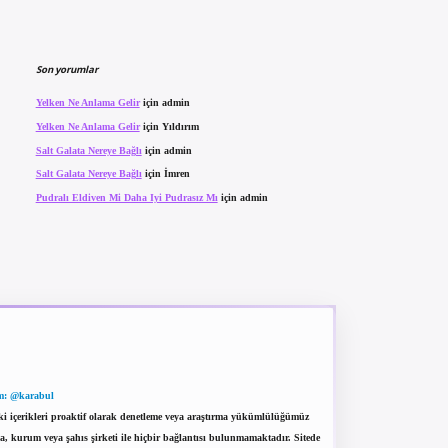
Son yorumlar
Yelken Ne Anlama Gelir
için
admin
Yelken Ne Anlama Gelir
için
Yıldırım
Salt Galata Nereye Bağlı
için
admin
Salt Galata Nereye Bağlı
için
İmren
Pudralı Eldiven Mi Daha Iyi Pudrasız Mı
için
admin
m: @karabul
eki içerikleri proaktif olarak denetleme veya araştırma yükümlülüğümüz
a, kurum veya şahıs şirketi ile hiçbir bağlantısı bulunmamaktadır. Sitede