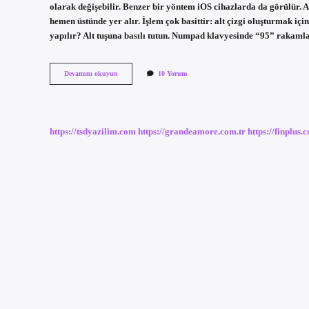
olarak değişebilir. Benzer bir yöntem iOS cihazlarda da görülür. Al
hemen üstünde yer alır. İşlem çok basittir: alt çizgi oluşturmak içi
yapılır? Alt tuşuna basılı tutun. Numpad klavyesinde “95” rakamlar
Alt
Devamını okuyun
10 Yorum
Tire
Nasıl
Yapılır
Telefonda
https://tsdyazilim.com
https://grandeamore.com.tr
https://finplus.