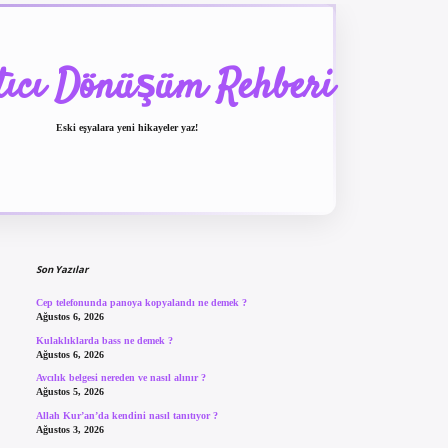
tıcı Dönüşüm Rehberi
Eski eşyalara yeni hikayeler yaz!
Sidebar
betexper güncel giriş
b
Son Yazılar
Cep telefonunda panoya kopyalandı ne demek ?
Ağustos 6, 2026
Kulaklıklarda bass ne demek ?
Ağustos 6, 2026
Avcılık belgesi nereden ve nasıl alınır ?
Ağustos 5, 2026
Allah Kur’an’da kendini nasıl tanıtıyor ?
Ağustos 3, 2026