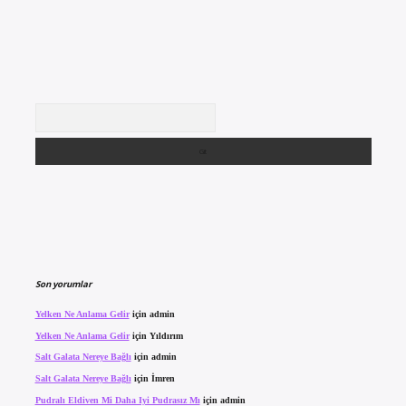
Arama
Son yorumlar
Yelken Ne Anlama Gelir
için
admin
Yelken Ne Anlama Gelir
için
Yıldırım
Salt Galata Nereye Bağlı
için
admin
Salt Galata Nereye Bağlı
için
İmren
Pudralı Eldiven Mi Daha Iyi Pudrasız Mı
için
admin