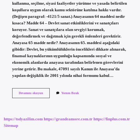
kullanma, seçilme, siyasi faaliyetler yürütme ve yasada belirtilen
koşullara uygun olarak kamu sektörüne katılma hakkı vardır.
(Değişen paragraf: -4121/5 sanat.) Anayasanın 64 maddesi nedir
kısaca? Madde 64 – Devlet sanat etkinliklerini ve sanatçıları
koruyor. Sanat ve sanatçılara olan sevgiyi korumak,
değerlendirmek ve dağıtmak için gerekli önlemleri gerektirir.
Anayasa 65 madde nedir? Anayasanın 65. maddesi aşağıdaki
gibidir: Devlet, bu yükümlülüklerin öncelikleri dikkate alınarak,
finansal kaynaklarının uygunluğu kapsamında sosyal ve
ekonomik alanlarda anayasa tarafından belirlenen görevlerini
yerine getirir. Bu makale, 47091 sayılı Kanun ile Anayasa’da
yapılan değişiklik ile 2001 yılında nihai formunu kabul…
Yasanın
Devamını okuyun
Yorum Bırak
66
Maddesi
Nedir
https://tsdyazilim.com
https://grandeamore.com.tr
https://finplus.com.tr
Sitemap