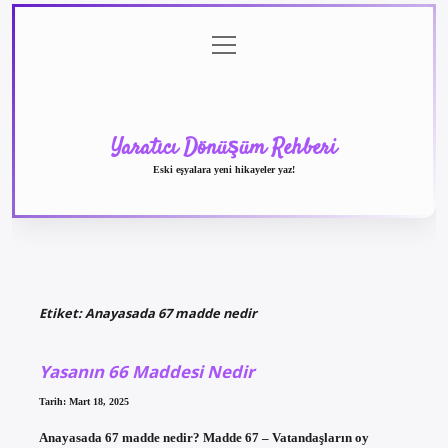
menüyü
Anasayfa
Gizlilik
Yasal
Hakkımızda
aç
Politikası
Uyarı
Yaratıcı Dönüşüm Rehberi
Eski eşyalara yeni hikayeler yaz!
Etiket:
Anayasada 67 madde nedir
Yasanın 66 Maddesi Nedir
Tarih: Mart 18, 2025
Anayasada 67 madde nedir? Madde 67 – Vatandaşların oy