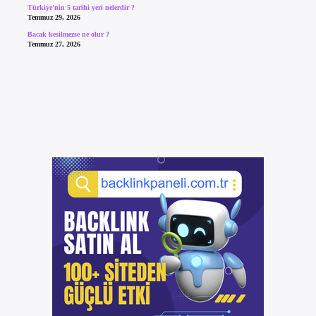
Türkiye’nin 5 tarihi yeri nelerdir ?
Temmuz 29, 2026
Bacak kesilmezse ne olur ?
Temmuz 27, 2026