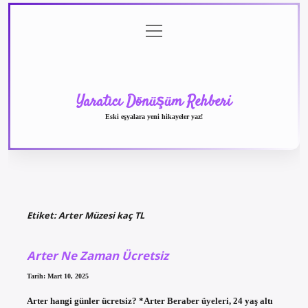
menüyü
Anasayfa
Gizlilik
Yasal
Hakkımızda
aç
Politikası
Uyarı
Yaratıcı Dönüşüm Rehberi
Eski eşyalara yeni hikayeler yaz!
Etiket:
Arter Müzesi kaç TL
Arter Ne Zaman Ücretsiz
Tarih: Mart 10, 2025
Arter hangi günler ücretsiz? *Arter Beraber üyeleri, 24 yaş altı