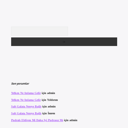
Arama
Son yorumlar
Yelken Ne Anlama Gelir
için
admin
Yelken Ne Anlama Gelir
için
Yıldırım
Salt Galata Nereye Bağlı
için
admin
Salt Galata Nereye Bağlı
için
İmren
Pudralı Eldiven Mi Daha Iyi Pudrasız Mı
için
admin