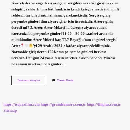
ziyaretçiler ve engelli ziyaretçiler sergilere ücretsiz giriş hakkına
sahiptir; rehberli tura katılmak için kendi kategorinizde indirimli
rehberli tur bileti satın almanız gerekmektedir. Sergiye giriş
perşembe günleri tüm ziyaretçiler için ücretsizdir. Artere giriş
ücretli mi? 3. Arter. Arter Müzesi’ni ücretsiz ziyaret etmek
isterseniz, bu perşembe günleri 11:00 – 20:00 saatleri arasında
mümkündür. Arter Müzesi kaç TL? Beyoğlu’nun en güzel sergisi
Arter
’yi 29 Aralık 2024’e kadar ziyaret edebilirsiniz.
Normalde giriş ücreti 100₺ ama perşembe günleri herkese
ücretsiz. Her gün 24 yaş altı için ücretsiz. Sakıp Sabancı Müzesi
ne zaman ücretsiz? Salı günleri…
Arter
Devamını okuyun
Yorum Bırak
Ne
Zaman
Ücretsiz
https://tsdyazilim.com
https://grandeamore.com.tr
https://finplus.com.tr
Sitemap