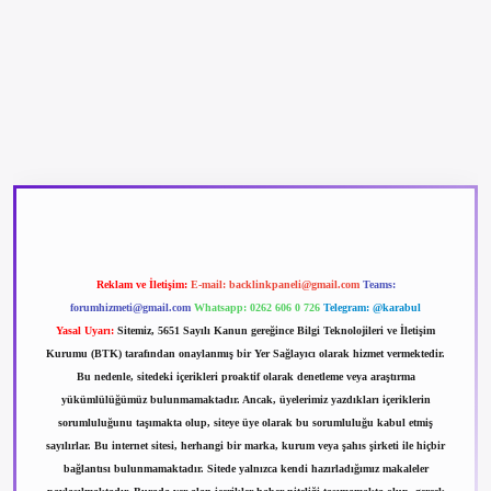
betexper güncel giriş
betexpergir.net
Reklam ve İletişim:
E-mail:
backlinkpaneli@gmail.com
Teams:
forumhizmeti@gmail.com
Whatsapp: 0262 606 0 726
Telegram: @karabul
Yasal Uyarı:
Sitemiz, 5651 Sayılı Kanun gereğince Bilgi Teknolojileri ve İletişim
Kurumu (BTK) tarafından onaylanmış bir Yer Sağlayıcı olarak hizmet vermektedir.
Bu nedenle, sitedeki içerikleri proaktif olarak denetleme veya araştırma
yükümlülüğümüz bulunmamaktadır. Ancak, üyelerimiz yazdıkları içeriklerin
sorumluluğunu taşımakta olup, siteye üye olarak bu sorumluluğu kabul etmiş
sayılırlar. Bu internet sitesi, herhangi bir marka, kurum veya şahıs şirketi ile hiçbir
bağlantısı bulunmamaktadır. Sitede yalnızca kendi hazırladığımız makaleler