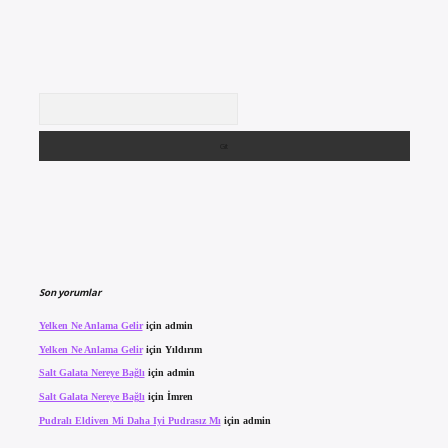
Arama
Son yorumlar
Yelken Ne Anlama Gelir
için
admin
Yelken Ne Anlama Gelir
için
Yıldırım
Salt Galata Nereye Bağlı
için
admin
Salt Galata Nereye Bağlı
için
İmren
Pudralı Eldiven Mi Daha Iyi Pudrasız Mı
için
admin