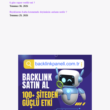
6 gün rapor verilir mi ?
Temmuz 30, 2026
Bıyıklarını balta kesmemek deyiminin anlamı nedir ?
Temmuz 29, 2026