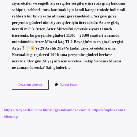
ziyaretçiler ve engelli ziyaretçiler sergilere ücretsiz giriş hakkına
sahiptir; rehberli tura katılmak için kendi kategorinizde indirimli
rehberli tur bileti satın almanız gerekmektedir. Sergiye giriş
perşembe günleri tüm ziyaretçiler için ücretsizdir. Artere giriş
ücretli mi? 3. Arter. Arter Müzesi’ni ücretsiz ziyaret etmek
isterseniz, bu perşembe günleri 11:00 – 20:00 saatleri arasında
mümkündür. Arter Müzesi kaç TL? Beyoğlu’nun en güzel sergisi
Arter
’yi 29 Aralık 2024’e kadar ziyaret edebilirsiniz.
Normalde giriş ücreti 100₺ ama perşembe günleri herkese
ücretsiz. Her gün 24 yaş altı için ücretsiz. Sakıp Sabancı Müzesi
ne zaman ücretsiz? Salı günleri…
Arter
Devamını okuyun
Yorum Bırak
Ne
Zaman
Ücretsiz
https://tsdyazilim.com
https://grandeamore.com.tr
https://finplus.com.tr
Sitemap