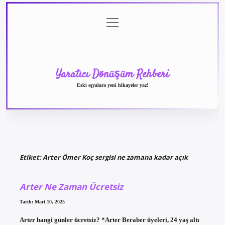
menüyü
Anasayfa
Gizlilik
Yasal
Hakkımızda
aç
Politikası
Uyarı
Yaratıcı Dönüşüm Rehberi
Eski eşyalara yeni hikayeler yaz!
Etiket:
Arter Ömer Koç sergisi ne zamana kadar açık
Arter Ne Zaman Ücretsiz
Tarih: Mart 10, 2025
Arter hangi günler ücretsiz? *Arter Beraber üyeleri, 24 yaş altı