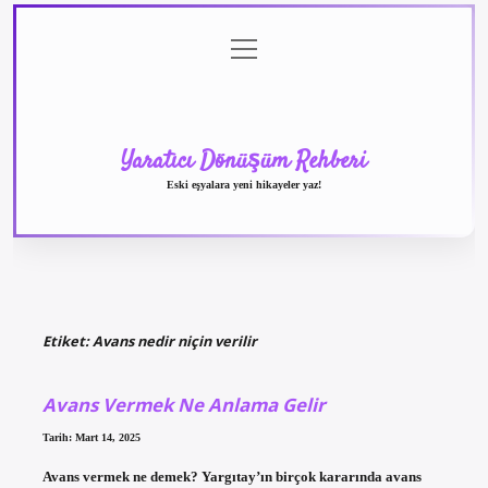
menüyü
Anasayfa
Gizlilik
Yasal
Hakkımızda
aç
Politikası
Uyarı
Yaratıcı Dönüşüm Rehberi
Eski eşyalara yeni hikayeler yaz!
Etiket:
Avans nedir niçin verilir
Avans Vermek Ne Anlama Gelir
Tarih: Mart 14, 2025
Avans vermek ne demek? Yargıtay’ın birçok kararında avans