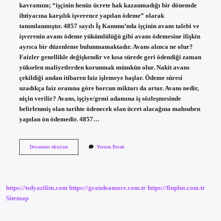
kavramını; “işçinin henüz ücrete hak kazanmadığı bir dönemde
ihtiyacına karşılık işverence yapılan ödeme” olarak
tanımlanmıştır. 4857 sayılı İş Kanunu’nda işçinin avans talebi ve
işverenin avans ödeme yükümlülüğü gibi avans ödemesine ilişkin
ayrıca bir düzenleme bulunmamaktadır. Avans alınca ne olur?
Faizler genellikle değişkendir ve kısa sürede geri ödendiği zaman
yükselen maliyetlerden korunmak mümkün olur. Nakit avans
çekildiği andan itibaren faiz işlemeye başlar. Ödeme süresi
uzadıkça faiz oranına göre borcun miktarı da artar. Avans nedir,
niçin verilir? Avans, işçiye/gemi adamına iş sözleşmesinde
belirlenmiş olan tarihte ödenecek olan ücret alacağına mahsuben
yapılan ön ödemedir. 4857…
Avans
Devamını okuyun
Yorum Bırak
Vermek
Ne
Anlama
Gelir
https://tsdyazilim.com
https://grandeamore.com.tr
https://finplus.com.tr
Sitemap