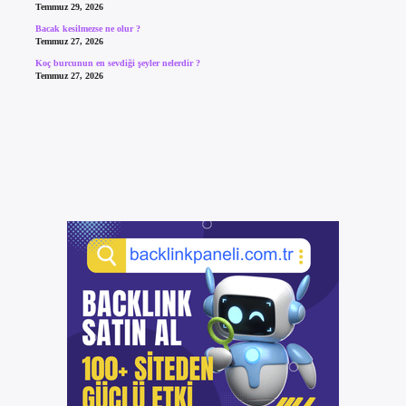
Temmuz 29, 2026
Bacak kesilmezse ne olur ?
Temmuz 27, 2026
Koç burcunun en sevdiği şeyler nelerdir ?
Temmuz 27, 2026