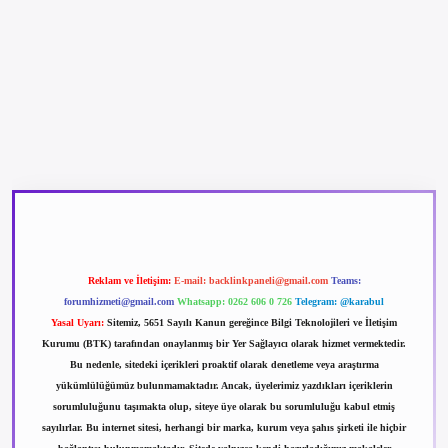
betexper güncel giriş
betexpergir.net
Reklam ve İletişim:
E-mail:
backlinkpaneli@gmail.com
Teams:
forumhizmeti@gmail.com
Whatsapp: 0262 606 0 726
Telegram: @karabul
Yasal Uyarı:
Sitemiz, 5651 Sayılı Kanun gereğince Bilgi Teknolojileri ve İletişim
Kurumu (BTK) tarafından onaylanmış bir Yer Sağlayıcı olarak hizmet vermektedir.
Bu nedenle, sitedeki içerikleri proaktif olarak denetleme veya araştırma
yükümlülüğümüz bulunmamaktadır. Ancak, üyelerimiz yazdıkları içeriklerin
sorumluluğunu taşımakta olup, siteye üye olarak bu sorumluluğu kabul etmiş
sayılırlar. Bu internet sitesi, herhangi bir marka, kurum veya şahıs şirketi ile hiçbir