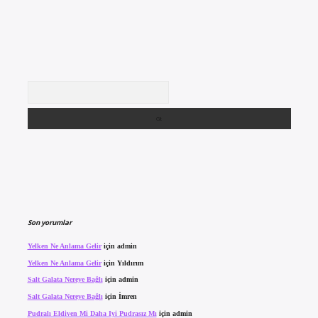
Arama
Son yorumlar
Yelken Ne Anlama Gelir
için
admin
Yelken Ne Anlama Gelir
için
Yıldırım
Salt Galata Nereye Bağlı
için
admin
Salt Galata Nereye Bağlı
için
İmren
Pudralı Eldiven Mi Daha Iyi Pudrasız Mı
için
admin