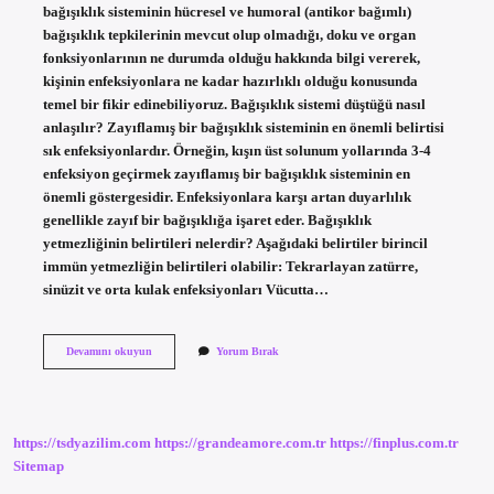
bağışıklık sisteminin hücresel ve humoral (antikor bağımlı)
bağışıklık tepkilerinin mevcut olup olmadığı, doku ve organ
fonksiyonlarının ne durumda olduğu hakkında bilgi vererek,
kişinin enfeksiyonlara ne kadar hazırlıklı olduğu konusunda
temel bir fikir edinebiliyoruz. Bağışıklık sistemi düştüğü nasıl
anlaşılır? Zayıflamış bir bağışıklık sisteminin en önemli belirtisi
sık enfeksiyonlardır. Örneğin, kışın üst solunum yollarında 3-4
enfeksiyon geçirmek zayıflamış bir bağışıklık sisteminin en
önemli göstergesidir. Enfeksiyonlara karşı artan duyarlılık
genellikle zayıf bir bağışıklığa işaret eder. Bağışıklık
yetmezliğinin belirtileri nelerdir? Aşağıdaki belirtiler birincil
immün yetmezliğin belirtileri olabilir: Tekrarlayan zatürre,
sinüzit ve orta kulak enfeksiyonları Vücutta…
Bağışıklık
Devamını okuyun
Yorum Bırak
Testi
Neden
Yapılır
https://tsdyazilim.com
https://grandeamore.com.tr
https://finplus.com.tr
Sitemap