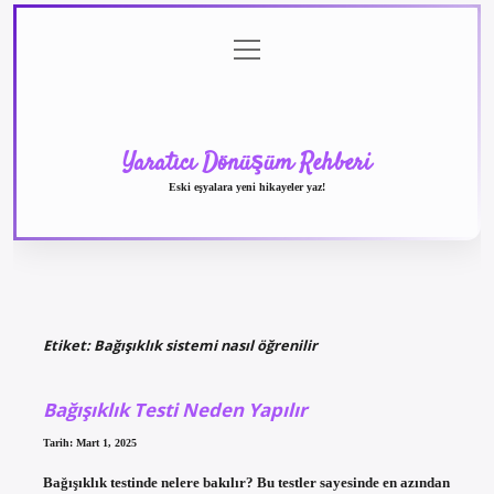
menüyü
Anasayfa
Gizlilik
Yasal
Hakkımızda
aç
Politikası
Uyarı
Yaratıcı Dönüşüm Rehberi
Eski eşyalara yeni hikayeler yaz!
Etiket:
Bağışıklık sistemi nasıl öğrenilir
Bağışıklık Testi Neden Yapılır
Tarih: Mart 1, 2025
Bağışıklık testinde nelere bakılır? Bu testler sayesinde en azından