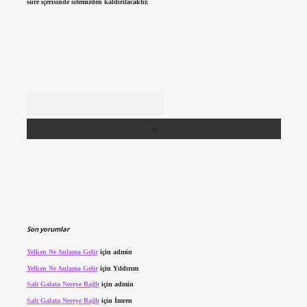
süre içerisinde sitemizden kaldırılacaktır.
Arama
Son yorumlar
Yelken Ne Anlama Gelir
için
admin
Yelken Ne Anlama Gelir
için
Yıldırım
Salt Galata Nereye Bağlı
için
admin
Salt Galata Nereye Bağlı
için
İmren