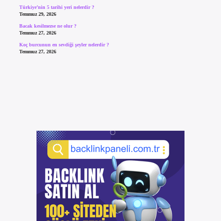
Türkiye’nin 5 tarihi yeri nelerdir ?
Temmuz 29, 2026
Bacak kesilmezse ne olur ?
Temmuz 27, 2026
Koç burcunun en sevdiği şeyler nelerdir ?
Temmuz 27, 2026