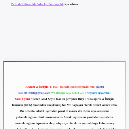
Pudralı Eldiven Mi Daha Iyi Pudrasız Mı
için
admin
betexper güncel giriş
betexpergir.net
Reklam ve İletişim:
E-mail:
backlinkpaneli@gmail.com
Teams:
forumhizmeti@gmail.com
Whatsapp: 0262 606 0 726
Telegram: @karabul
Yasal Uyarı:
Sitemiz, 5651 Sayılı Kanun gereğince Bilgi Teknolojileri ve İletişim
Kurumu (BTK) tarafından onaylanmış bir Yer Sağlayıcı olarak hizmet vermektedir.
Bu nedenle, sitedeki içerikleri proaktif olarak denetleme veya araştırma
yükümlülüğümüz bulunmamaktadır. Ancak, üyelerimiz yazdıkları içeriklerin
sorumluluğunu taşımakta olup, siteye üye olarak bu sorumluluğu kabul etmiş