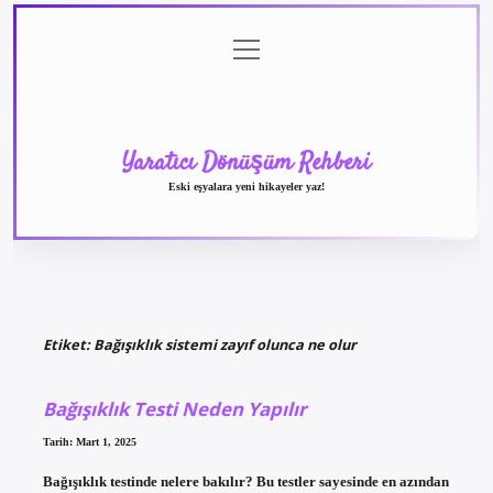
menüyü
Anasayfa
Gizlilik
Yasal
Hakkımızda
aç
Politikası
Uyarı
Yaratıcı Dönüşüm Rehberi
Eski eşyalara yeni hikayeler yaz!
Etiket:
Bağışıklık sistemi zayıf olunca ne olur
Bağışıklık Testi Neden Yapılır
Tarih: Mart 1, 2025
Bağışıklık testinde nelere bakılır? Bu testler sayesinde en azından