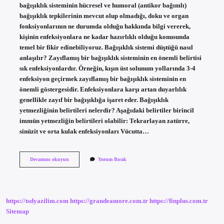
bağışıklık sisteminin hücresel ve humoral (antikor bağımlı)
bağışıklık tepkilerinin mevcut olup olmadığı, doku ve organ
fonksiyonlarının ne durumda olduğu hakkında bilgi vererek,
kişinin enfeksiyonlara ne kadar hazırlıklı olduğu konusunda
temel bir fikir edinebiliyoruz. Bağışıklık sistemi düştüğü nasıl
anlaşılır? Zayıflamış bir bağışıklık sisteminin en önemli belirtisi
sık enfeksiyonlardır. Örneğin, kışın üst solunum yollarında 3-4
enfeksiyon geçirmek zayıflamış bir bağışıklık sisteminin en
önemli göstergesidir. Enfeksiyonlara karşı artan duyarlılık
genellikle zayıf bir bağışıklığa işaret eder. Bağışıklık
yetmezliğinin belirtileri nelerdir? Aşağıdaki belirtiler birincil
immün yetmezliğin belirtileri olabilir: Tekrarlayan zatürre,
sinüzit ve orta kulak enfeksiyonları Vücutta…
Bağışıklık
Devamını okuyun
Yorum Bırak
Testi
Neden
Yapılır
https://tsdyazilim.com
https://grandeamore.com.tr
https://finplus.com.tr
Sitemap