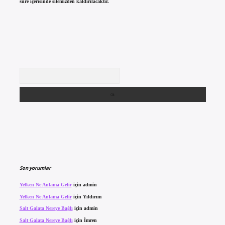
süre içerisinde sitemizden kaldırılacaktır.
Arama
Son yorumlar
Yelken Ne Anlama Gelir
için
admin
Yelken Ne Anlama Gelir
için
Yıldırım
Salt Galata Nereye Bağlı
için
admin
Salt Galata Nereye Bağlı
için
İmren