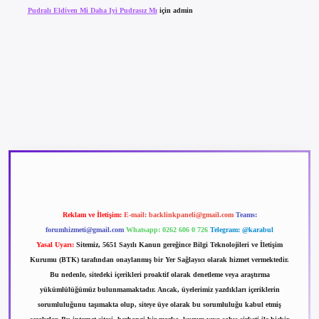
Pudralı Eldiven Mi Daha Iyi Pudrasız Mı
için
admin
betexper güncel giriş
betexpergir.net
Reklam ve İletişim:
E-mail:
backlinkpaneli@gmail.com
Teams:
forumhizmeti@gmail.com
Whatsapp: 0262 606 0 726
Telegram: @karabul
Yasal Uyarı:
Sitemiz, 5651 Sayılı Kanun gereğince Bilgi Teknolojileri ve İletişim
Kurumu (BTK) tarafından onaylanmış bir Yer Sağlayıcı olarak hizmet vermektedir.
Bu nedenle, sitedeki içerikleri proaktif olarak denetleme veya araştırma
yükümlülüğümüz bulunmamaktadır. Ancak, üyelerimiz yazdıkları içeriklerin
sorumluluğunu taşımakta olup, siteye üye olarak bu sorumluluğu kabul etmiş