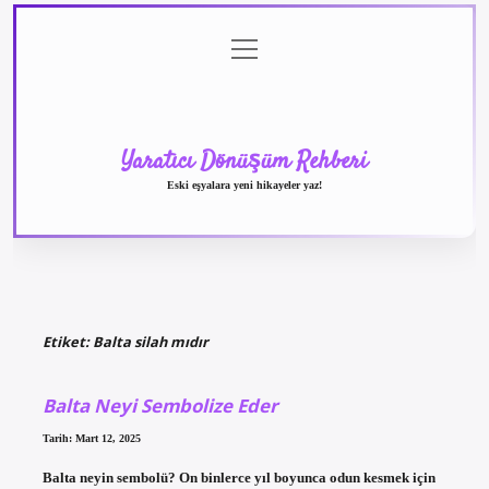
menüyü
Anasayfa
Gizlilik
Yasal
Hakkımızda
aç
Politikası
Uyarı
Yaratıcı Dönüşüm Rehberi
Eski eşyalara yeni hikayeler yaz!
Etiket:
Balta silah mıdır
Balta Neyi Sembolize Eder
Tarih: Mart 12, 2025
Balta neyin sembolü? On binlerce yıl boyunca odun kesmek için