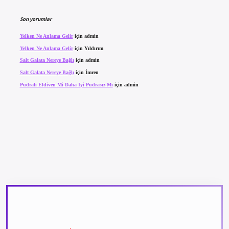
Son yorumlar
Yelken Ne Anlama Gelir
için
admin
Yelken Ne Anlama Gelir
için
Yıldırım
Salt Galata Nereye Bağlı
için
admin
Salt Galata Nereye Bağlı
için
İmren
Pudralı Eldiven Mi Daha Iyi Pudrasız Mı
için
admin
texper güncel giriş
betexpergir.net