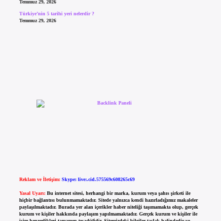
Temmuz 29, 2026
Türkiye’nin 5 tarihi yeri nelerdir ?
Temmuz 29, 2026
Reklam ve İletişim:
Skype: live:.cid.575569c608265c69
Yasal Uyarı:
Bu internet sitesi, herhangi bir marka, kurum veya şahıs şirketi ile
hiçbir bağlantısı bulunmamaktadır. Sitede yalnızca kendi hazırladığımız makaleler
paylaşılmaktadır. Burada yer alan içerikler haber niteliği taşımamakta olup, gerçek
kurum ve kişiler hakkında paylaşım yapılmamaktadır. Gerçek kurum ve kişiler ile
isim benzerlikleri tamamen tesadüfidir. Sitemizdeki bilgiler taslak halindedir ve