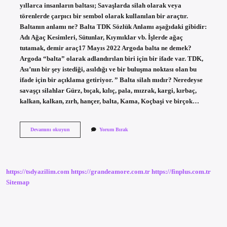
yıllarca insanların baltası; Savaşlarda silah olarak veya
törenlerde çarpıcı bir sembol olarak kullanılan bir araçtır.
Baltanın anlamı ne? Balta TDK Sözlük Anlamı aşağıdaki gibidir:
Adı Ağaç Kesimleri, Sütunlar, Kıymıklar vb. İşlerde ağaç
tutamak, demir araç17 Mayıs 2022 Argoda balta ne demek?
Argoda “balta” olarak adlandırılan biri için bir ifade var. TDK,
Ası’nın bir şey istediği, asıldığı ve bir buluşma noktası olan bu
ifade için bir açıklama getiriyor. ” Balta silah mıdır? Neredeyse
savaşçı silahlar Gürz, bıçak, kılıç, pala, mızrak, kargi, kırbaç,
kalkan, kalkan, zırh, hançer, balta, Kama, Koçbaşi ve birçok…
Balta
Devamını okuyun
Yorum Bırak
Neyi
Sembolize
Eder
https://tsdyazilim.com
https://grandeamore.com.tr
https://finplus.com.tr
Sitemap