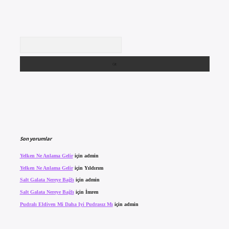
Arama
Son yorumlar
Yelken Ne Anlama Gelir
için
admin
Yelken Ne Anlama Gelir
için
Yıldırım
Salt Galata Nereye Bağlı
için
admin
Salt Galata Nereye Bağlı
için
İmren
Pudralı Eldiven Mi Daha Iyi Pudrasız Mı
için
admin