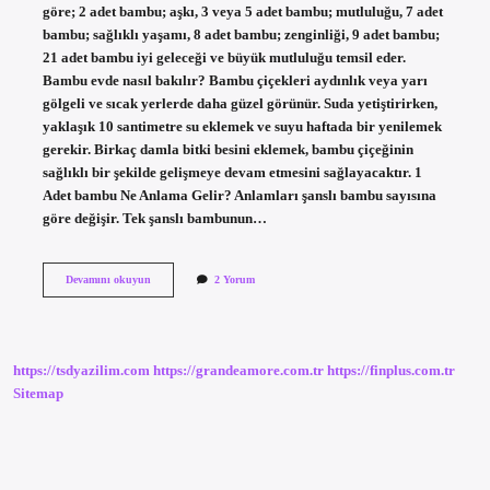
göre; 2 adet bambu; aşkı, 3 veya 5 adet bambu; mutluluğu, 7 adet
bambu; sağlıklı yaşamı, 8 adet bambu; zenginliği, 9 adet bambu;
21 adet bambu iyi geleceği ve büyük mutluluğu temsil eder.
Bambu evde nasıl bakılır? Bambu çiçekleri aydınlık veya yarı
gölgeli ve sıcak yerlerde daha güzel görünür. Suda yetiştirirken,
yaklaşık 10 santimetre su eklemek ve suyu haftada bir yenilemek
gerekir. Birkaç damla bitki besini eklemek, bambu çiçeğinin
sağlıklı bir şekilde gelişmeye devam etmesini sağlayacaktır. 1
Adet bambu Ne Anlama Gelir? Anlamları şanslı bambu sayısına
göre değişir. Tek şanslı bambunun…
Bambu
Devamını okuyun
2 Yorum
Evde
Nereye
Konur
https://tsdyazilim.com
https://grandeamore.com.tr
https://finplus.com.tr
Sitemap