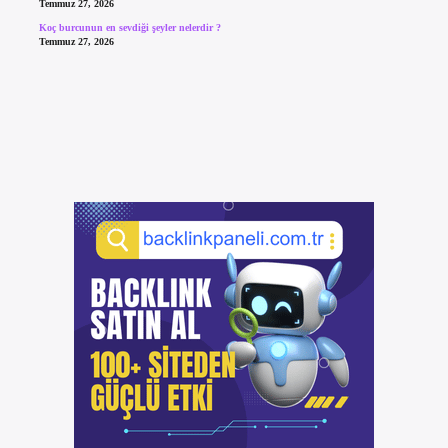
Temmuz 27, 2026
Koç burcunun en sevdiği şeyler nelerdir ?
Temmuz 27, 2026