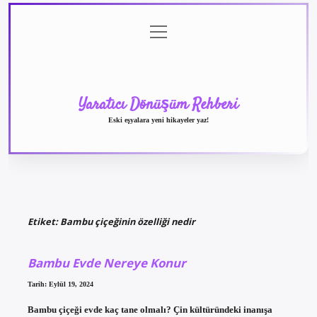
menüyü
Anasayfa
Gizlilik
Yasal
Hakkımızda
aç
Politikası
Uyarı
Yaratıcı Dönüşüm Rehberi
Eski eşyalara yeni hikayeler yaz!
Etiket:
Bambu çiçeğinin özelliği nedir
Bambu Evde Nereye Konur
Tarih: Eylül 19, 2024
Bambu çiçeği evde kaç tane olmalı? Çin kültüründeki inanışa