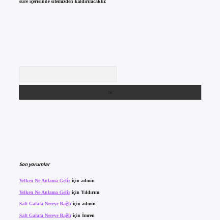
süre içerisinde sitemizden kaldırılacaktır.
Arama
Son yorumlar
Yelken Ne Anlama Gelir
için
admin
Yelken Ne Anlama Gelir
için
Yıldırım
Salt Galata Nereye Bağlı
için
admin
Salt Galata Nereye Bağlı
için
İmren