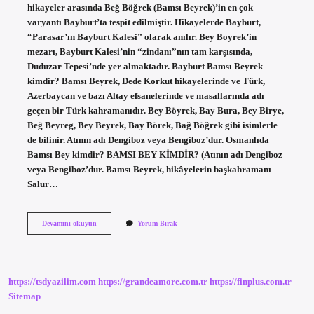
hikayeler arasında Beğ Böğrek (Bamsı Beyrek)’in en çok
varyantı Bayburt’ta tespit edilmiştir. Hikayelerde Bayburt,
“Parasar’ın Bayburt Kalesi” olarak anılır. Bey Boyrek’in
mezarı, Bayburt Kalesi’nin “zindanı”nın tam karşısında,
Duduzar Tepesi’nde yer almaktadır. Bayburt Bamsı Beyrek
kimdir? Bamsı Beyrek, Dede Korkut hikayelerinde ve Türk,
Azerbaycan ve bazı Altay efsanelerinde ve masallarında adı
geçen bir Türk kahramanıdır. Bey Böyrek, Bay Bura, Bey Birye,
Beğ Beyreg, Bey Beyrek, Bay Börek, Bağ Böğrek gibi isimlerle
de bilinir. Atının adı Dengiboz veya Bengiboz’dur. Osmanlıda
Bamsı Bey kimdir? BAMSI BEY KİMDİR? (Atının adı Dengiboz
veya Bengiboz’dur. Bamsı Beyrek, hikâyelerin başkahramanı
Salur…
Bamsı
Devamını okuyun
Yorum Bırak
Bey
Mezarı
Nerede
https://tsdyazilim.com
https://grandeamore.com.tr
https://finplus.com.tr
Sitemap