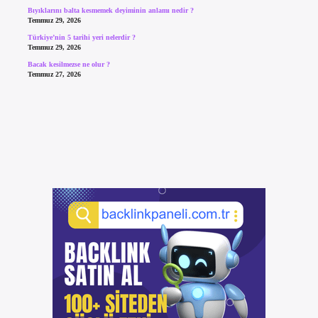
Bıyıklarını balta kesmemek deyiminin anlamı nedir ?
Temmuz 29, 2026
Türkiye’nin 5 tarihi yeri nelerdir ?
Temmuz 29, 2026
Bacak kesilmezse ne olur ?
Temmuz 27, 2026