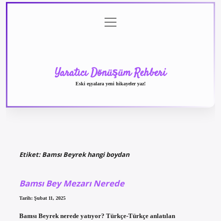
menüyü
Anasayfa
Gizlilik
Yasal
Hakkımızda
aç
Politikası
Uyarı
Yaratıcı Dönüşüm Rehberi
Eski eşyalara yeni hikayeler yaz!
Etiket:
Bamsı Beyrek hangi boydan
Bamsı Bey Mezarı Nerede
Tarih: Şubat 11, 2025
Bamsı Beyrek nerede yatıyor? Türkçe-Türkçe anlatılan