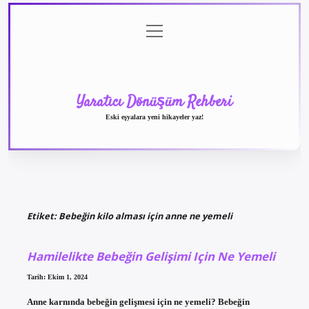
menüyü
Anasayfa
Gizlilik
Yasal
Hakkımızda
aç
Politikası
Uyarı
Yaratıcı Dönüşüm Rehberi
Eski eşyalara yeni hikayeler yaz!
Etiket:
Bebeğin kilo alması için anne ne yemeli
Hamilelikte Bebeğin Gelişimi Için Ne Yemeli
Tarih: Ekim 1, 2024
Anne karnında bebeğin gelişmesi için ne yemeli? Bebeğin