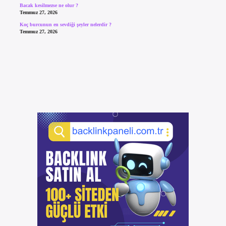
Bacak kesilmezse ne olur ?
Temmuz 27, 2026
Koç burcunun en sevdiği şeyler nelerdir ?
Temmuz 27, 2026