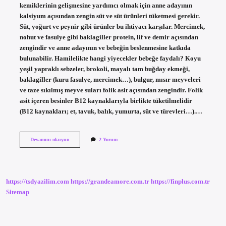
kemiklerinin gelişmesine yardımcı olmak için anne adayının
kalsiyum açısından zengin süt ve süt ürünleri tüketmesi gerekir.
Süt, yoğurt ve peynir gibi ürünler bu ihtiyacı karşılar. Mercimek,
nohut ve fasulye gibi baklagiller protein, lif ve demir açısından
zengindir ve anne adayının ve bebeğin beslenmesine katkıda
bulunabilir. Hamilelikte hangi yiyecekler bebeğe faydalı? Koyu
yeşil yapraklı sebzeler, brokoli, mayalı tam buğday ekmeği,
baklagiller (kuru fasulye, mercimek…), bulgur, mısır meyveleri
ve taze sıkılmış meyve suları folik asit açısından zengindir. Folik
asit içeren besinler B12 kaynaklarıyla birlikte tüketilmelidir
(B12 kaynakları; et, tavuk, balık, yumurta, süt ve türevleri…).…
Hamilelikte
Devamını okuyun
2 Yorum
Bebeğin
Gelişimi
Için
Ne
Yemeli
https://tsdyazilim.com
https://grandeamore.com.tr
https://finplus.com.tr
Sitemap