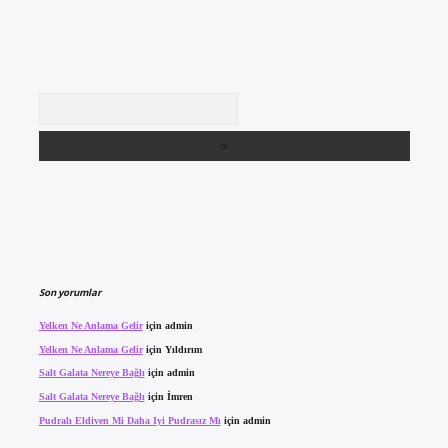
Arama
Son yorumlar
Yelken Ne Anlama Gelir
için
admin
Yelken Ne Anlama Gelir
için
Yıldırım
Salt Galata Nereye Bağlı
için
admin
Salt Galata Nereye Bağlı
için
İmren
Pudralı Eldiven Mi Daha Iyi Pudrasız Mı
için
admin