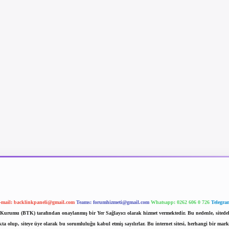
-mail:
backlinkpaneli@gmail.com
Teams:
forumhizmeti@gmail.com
Whatsapp: 0262 606 0 726
Telegra
im Kurumu (BTK) tarafından onaylanmış bir Yer Sağlayıcı olarak hizmet vermektedir. Bu nedenle, sited
 olup, siteye üye olarak bu sorumluluğu kabul etmiş sayılırlar. Bu internet sitesi, herhangi bir mark