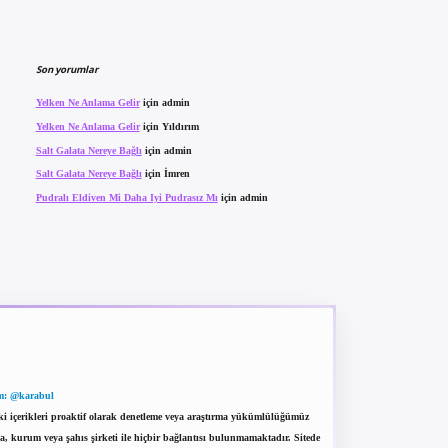
Son yorumlar
Yelken Ne Anlama Gelir
için
admin
Yelken Ne Anlama Gelir
için
Yıldırım
Salt Galata Nereye Bağlı
için
admin
Salt Galata Nereye Bağlı
için
İmren
Pudralı Eldiven Mi Daha Iyi Pudrasız Mı
için
admin
m: @karabul
eki içerikleri proaktif olarak denetleme veya araştırma yükümlülüğümüz
a, kurum veya şahıs şirketi ile hiçbir bağlantısı bulunmamaktadır. Sitede