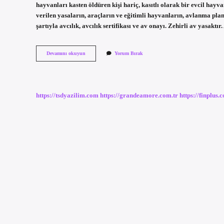
hayvanları kasten öldüren kişi hariç, kasıtlı olarak bir evcil hay
verilen yasaların, araçların ve eğitimli hayvanların, avlanma p
şartıyla avcılık, avcılık sertifikası ve av onayı. Zehirli av yasaktır
Belgesiz
Devamını okuyun
Yorum Bırak
Avlanmanın
Cezası
Nedir
https://tsdyazilim.com
https://grandeamore.com.tr
https://finplus.