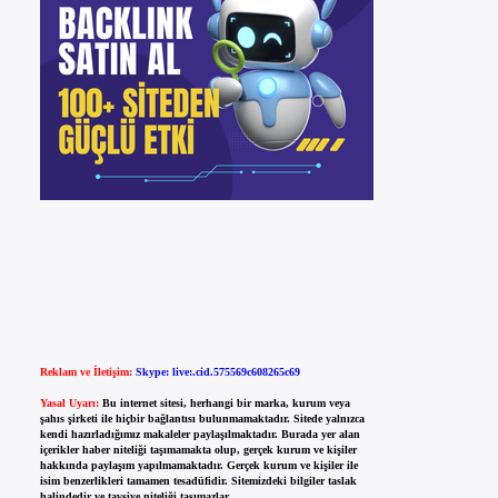
Reklam ve İletişim:
Skype: live:.cid.575569c608265c69
Yasal Uyarı:
Bu internet sitesi, herhangi bir marka, kurum veya
şahıs şirketi ile hiçbir bağlantısı bulunmamaktadır. Sitede yalnızca
kendi hazırladığımız makaleler paylaşılmaktadır. Burada yer alan
içerikler haber niteliği taşımamakta olup, gerçek kurum ve kişiler
hakkında paylaşım yapılmamaktadır. Gerçek kurum ve kişiler ile
isim benzerlikleri tamamen tesadüfidir. Sitemizdeki bilgiler taslak
halindedir ve tavsiye niteliği taşımazlar.