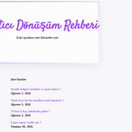
tıcı Dönüşüm Rehberi
Eski eşyalara yeni hikayeler yaz!
Sidebar
betexper güncel giriş
Son Yazılar
Avcılık belgesi nereden ve nasıl alınır ?
Ağustos 5, 2026
Allah Kur’an’da kendini nasıl tanıtıyor ?
Ağustos 3, 2026
70 km’yi kaç dakikada gider ?
Ağustos 3, 2026
6 gün rapor verilir mi ?
Temmuz 30, 2026