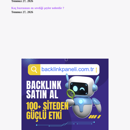
Temmuz 27, 2026
Koç burcunun en sevdiği şeyler nelerdir ?
Temmuz 27, 2026