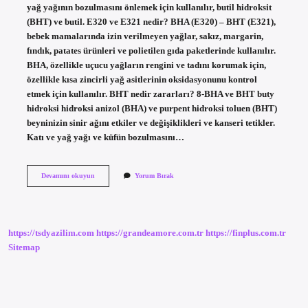
yağ yağının bozulmasını önlemek için kullanılır, butil hidroksit
(BHT) ve butil. E320 ve E321 nedir? BHA (E320) – BHT (E321),
bebek mamalarında izin verilmeyen yağlar, sakız, margarin,
fındık, patates ürünleri ve polietilen gıda paketlerinde kullanılır.
BHA, özellikle uçucu yağların rengini ve tadını korumak için,
özellikle kısa zincirli yağ asitlerinin oksidasyonunu kontrol
etmek için kullanılır. BHT nedir zararları? 8-BHA ve BHT buty
hidroksi hidroksi anizol (BHA) ve purpent hidroksi toluen (BHT)
beyninizin sinir ağını etkiler ve değişiklikleri ve kanseri tetikler.
Katı ve yağ yağı ve küfün bozulmasını…
E321
Devamını okuyun
Yorum Bırak
Ne
Demek
https://tsdyazilim.com
https://grandeamore.com.tr
https://finplus.com.tr
Sitemap