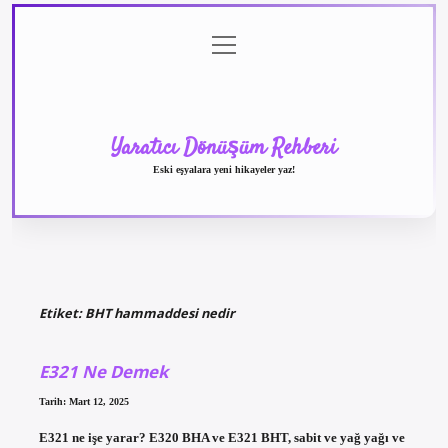
menüyü
Anasayfa
Gizlilik
Yasal
Hakkımızda
aç
Politikası
Uyarı
Yaratıcı Dönüşüm Rehberi
Eski eşyalara yeni hikayeler yaz!
Etiket:
BHT hammaddesi nedir
E321 Ne Demek
Tarih: Mart 12, 2025
E321 ne işe yarar? E320 BHA ve E321 BHT, sabit ve yağ yağı ve