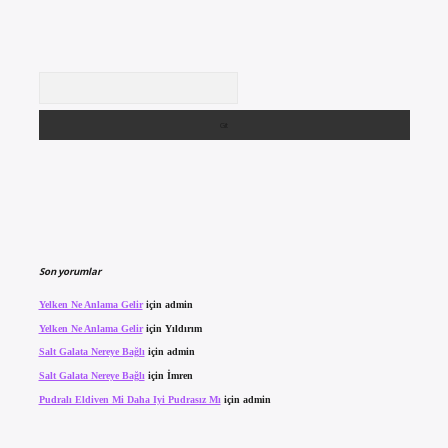
Arama
Son yorumlar
Yelken Ne Anlama Gelir
için
admin
Yelken Ne Anlama Gelir
için
Yıldırım
Salt Galata Nereye Bağlı
için
admin
Salt Galata Nereye Bağlı
için
İmren
Pudralı Eldiven Mi Daha Iyi Pudrasız Mı
için
admin