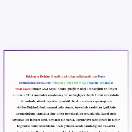
net
Reklam ve İletişim:
E-mail:
backlinkpaneli@gmail.com
Teams:
forumhizmeti@gmail.com
Whatsapp: 0262 606 0 726
Telegram: @karabul
Yasal Uyarı:
Sitemiz, 5651 Sayılı Kanun gereğince Bilgi Teknolojileri ve İletişim
Kurumu (BTK) tarafından onaylanmış bir Yer Sağlayıcı olarak hizmet vermektedir.
Bu nedenle, sitedeki içerikleri proaktif olarak denetleme veya araştırma
yükümlülüğümüz bulunmamaktadır. Ancak, üyelerimiz yazdıkları içeriklerin
sorumluluğunu taşımakta olup, siteye üye olarak bu sorumluluğu kabul etmiş
sayılırlar. Bu internet sitesi, herhangi bir marka, kurum veya şahıs şirketi ile hiçbir
bağlantısı bulunmamaktadır. Sitede yalnızca kendi hazırladığımız makaleler