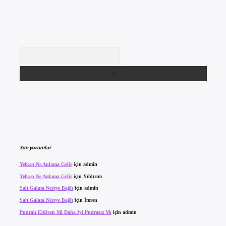
Arama
Son yorumlar
Yelken Ne Anlama Gelir
için
admin
Yelken Ne Anlama Gelir
için
Yıldırım
Salt Galata Nereye Bağlı
için
admin
Salt Galata Nereye Bağlı
için
İmren
Pudralı Eldiven Mi Daha Iyi Pudrasız Mı
için
admin