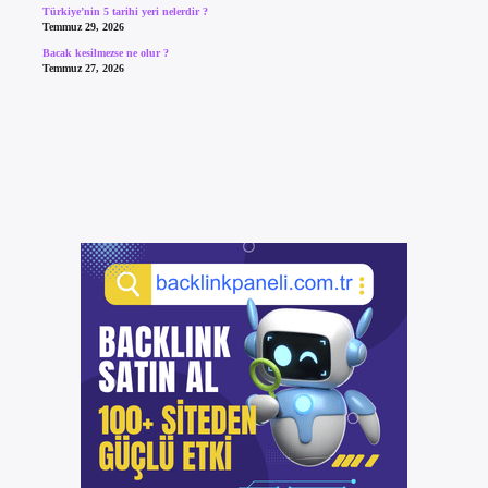
Türkiye’nin 5 tarihi yeri nelerdir ?
Temmuz 29, 2026
Bacak kesilmezse ne olur ?
Temmuz 27, 2026