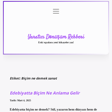
menüyü
Anasayfa
Gizlilik
Yasal
Hakkımızda
aç
Politikası
Uyarı
Yaratıcı Dönüşüm Rehberi
Eski eşyalara yeni hikayeler yaz!
Etiket:
Biçim ne demek sanat
Edebiyatta Biçim Ne Anlama Gelir
Tarih: Mart 4, 2025
Edebiyatta biçim ne demek? Stil, yazarın hem düzyazı hem de