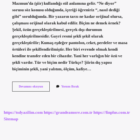
Mazmun’da (şiir) kullandığı stil anlamına gelir. “Ne diyor”
sorusu söz konusu olduğunda, içeriği öğreniriz “, nasıl dediği
gibi” sorulduğunda. Bir yazarın tarzı ne kadar orijinal olursa,
çalışması orijinal olarak kabul edilir. Biçim ne demek örnek?
Şekil, özün gerçekleştirilmesi, gerçek dışı durumun
gerçekleştirilmesidir. Gayri resmi şekli şekil olarak
gerçekleştirilir; Kumaş eşdeğer pantolon, ceket, perdeler ve masa
örtüleri ile şekillendirilmiştir. Her biri evrende olmak kendi
kendine transfer eden bir cihazdır. Yani her varlığın bir özü ve
şekli vardır. Tür ve biçim nedir Türkçe? Şiirin dış yapısı
biçiminin şekli, yani yalıtım, ölçüm, kafiye…
Edebiyatta
Devamını okuyun
Yorum Bırak
Biçim
Ne
Anlama
Gelir
https://tsdyazilim.com
https://grandeamore.com.tr
https://finplus.com.tr
Sitemap