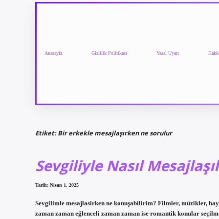
Anasayfa
Gizlilik Politikası
Yasal Uyarı
Hakk
Etiket:
Bir erkekle mesajlaşırken ne sorulur
Sevgiliyle Nasıl Mesajlaşı
Tarih: Nisan 1, 2025
Sevgilimle mesajlasirken ne konuşabilirim? Filmler, müzikler, haya
zaman zaman eğlenceli zaman zaman ise romantik konular seçilmel