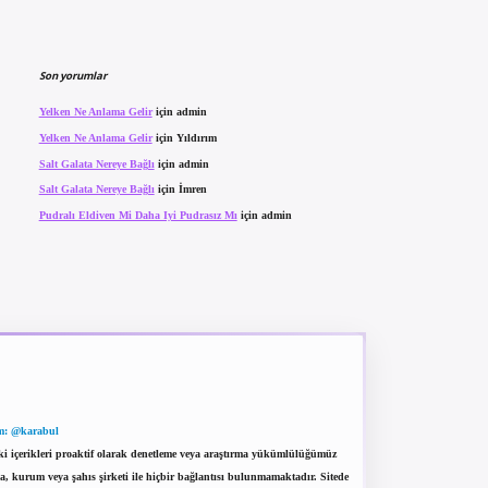
Son yorumlar
Yelken Ne Anlama Gelir
için
admin
Yelken Ne Anlama Gelir
için
Yıldırım
Salt Galata Nereye Bağlı
için
admin
Salt Galata Nereye Bağlı
için
İmren
Pudralı Eldiven Mi Daha Iyi Pudrasız Mı
için
admin
m: @karabul
eki içerikleri proaktif olarak denetleme veya araştırma yükümlülüğümüz
a, kurum veya şahıs şirketi ile hiçbir bağlantısı bulunmamaktadır. Sitede