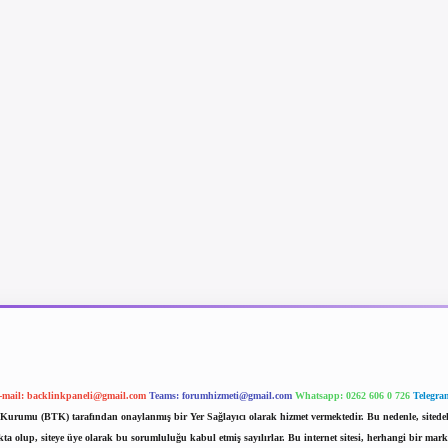
-mail:
backlinkpaneli@gmail.com
Teams:
forumhizmeti@gmail.com
Whatsapp: 0262 606 0 726
Telegra
im Kurumu (BTK) tarafından onaylanmış bir Yer Sağlayıcı olarak hizmet vermektedir. Bu nedenle, sited
 olup, siteye üye olarak bu sorumluluğu kabul etmiş sayılırlar. Bu internet sitesi, herhangi bir mark