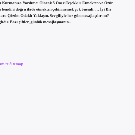
letişim Kurmanıza Yardımcı Olacak 5 ÖneriTeşekkür Etmekten ve Özür
ve kendini doğru ifade etmekten çekinmemek çok önemli. … İyi Bir
lara Çözüm Odaklı Yaklaşın. Sevgiliyle her gün mesajlaşılır mı?
ağlıdır. Bazı çiftler, günlük mesajlaşmanın…
com.tr
Sitemap