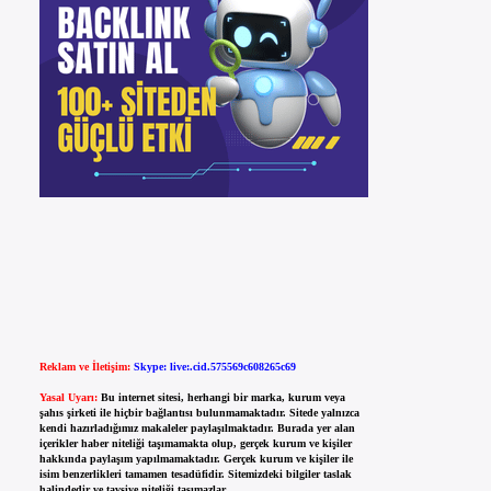
Reklam ve İletişim:
Skype: live:.cid.575569c608265c69
Yasal Uyarı:
Bu internet sitesi, herhangi bir marka, kurum veya
şahıs şirketi ile hiçbir bağlantısı bulunmamaktadır. Sitede yalnızca
kendi hazırladığımız makaleler paylaşılmaktadır. Burada yer alan
içerikler haber niteliği taşımamakta olup, gerçek kurum ve kişiler
hakkında paylaşım yapılmamaktadır. Gerçek kurum ve kişiler ile
isim benzerlikleri tamamen tesadüfidir. Sitemizdeki bilgiler taslak
halindedir ve tavsiye niteliği taşımazlar.