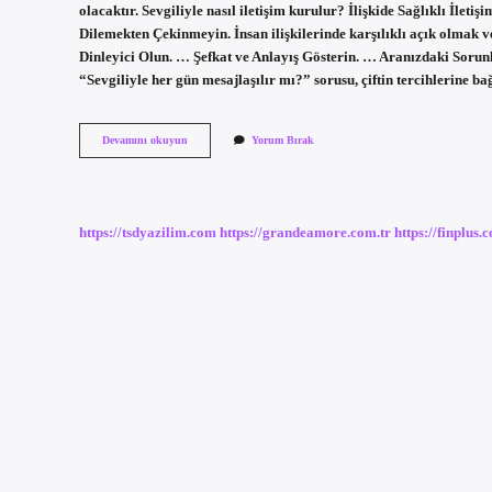
olacaktır. Sevgiliyle nasıl iletişim kurulur? İlişkide Sağlıklı İ
Dilemekten Çekinmeyin. İnsan ilişkilerinde karşılıklı açık olmak 
Dinleyici Olun. … Şefkat ve Anlayış Gösterin. … Aranızdaki Sorun
“Sevgiliyle her gün mesajlaşılır mı?” sorusu, çiftin tercihlerine b
Sevgiliyle
Devamını okuyun
Yorum Bırak
Nasıl
Mesajlaşılmalı
https://tsdyazilim.com
https://grandeamore.com.tr
https://finplus.