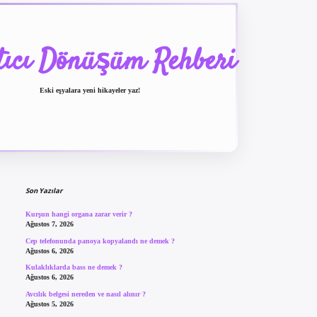
tıcı Dönüşüm Rehberi
Eski eşyalara yeni hikayeler yaz!
Sidebar
betexper güncel giriş
betexpergir.net
Son Yazılar
Kurşun hangi organa zarar verir ?
Ağustos 7, 2026
Cep telefonunda panoya kopyalandı ne demek ?
Ağustos 6, 2026
Kulaklıklarda bass ne demek ?
Ağustos 6, 2026
Avcılık belgesi nereden ve nasıl alınır ?
Ağustos 5, 2026