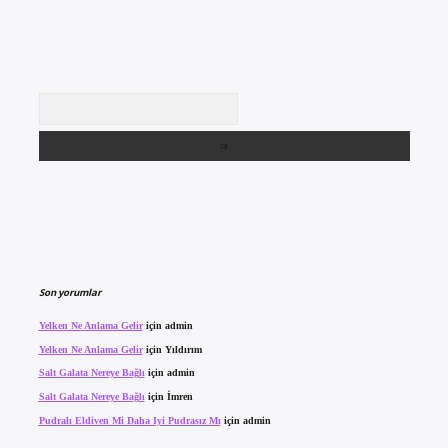
Arama
Son yorumlar
Yelken Ne Anlama Gelir
için
admin
Yelken Ne Anlama Gelir
için
Yıldırım
Salt Galata Nereye Bağlı
için
admin
Salt Galata Nereye Bağlı
için
İmren
Pudralı Eldiven Mi Daha Iyi Pudrasız Mı
için
admin