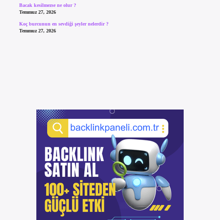
Bacak kesilmezse ne olur ?
Temmuz 27, 2026
Koç burcunun en sevdiği şeyler nelerdir ?
Temmuz 27, 2026