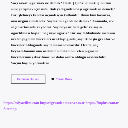
Saçı sakalı ağarmak ne demek? İfade. [1] Piri olmak için uzun
süre çalışmak için usta. Bok yediğinden başı ağrımak ne demek?
Bir işletmeyi kendisi açmak için kullanılır. Bunu kim koyarsa,
ona uygun cümlendir. Saçlarım ağardı ne demek? Zamanla, sıvı
saçın ortasında kaybolur. Saç boyasız hale gelir ve saçın
ağartılması başlar. Saç niye ağarır? Bir saç folikülünde melanin
üreten pigment hücreleri uzaklaştığında, saç ilk başta gri olur ve
hücreler öldüğünde saç tamamen beyazdır. Özetle, saç
beyazlatmanın ana nedeninin melanin üreten pigment
hücrelerinin çıkarılması ve daha sonra öldüğü söylenebilir.
Saçını başını yolmak ne…
Başı
Devamını okuyun
Yorum Bırak
Agarmak
Ne
Demek
https://tsdyazilim.com
https://grandeamore.com.tr
https://finplus.com.tr
Sitemap