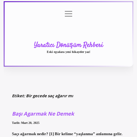
menüyü
Anasayfa
Gizlilik
Yasal
Hakkımızda
aç
Politikası
Uyarı
Yaratıcı Dönüşüm Rehberi
Eski eşyalara yeni hikayeler yaz!
Etiket:
Bir gecede saç ağarır mı
Başı Agarmak Ne Demek
Tarih: Mart 20, 2025
Saçı ağarmak nedir? [1] Bir kelime “yaşlanma” anlamına gelir.