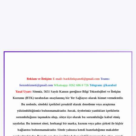
betexper güncel giriş
betexpergir.net
Reklam ve İletişim:
E-mail:
backlinkpaneli@gmail.com
Teams:
forumhizmeti@gmail.com
Whatsapp: 0262 606 0 726
Telegram: @karabul
Yasal Uyarı:
Sitemiz, 5651 Sayılı Kanun gereğince Bilgi Teknolojileri ve İletişim
Kurumu (BTK) tarafından onaylanmış bir Yer Sağlayıcı olarak hizmet vermektedir.
Bu nedenle, sitedeki içerikleri proaktif olarak denetleme veya araştırma
yükümlülüğümüz bulunmamaktadır. Ancak, üyelerimiz yazdıkları içeriklerin
sorumluluğunu taşımakta olup, siteye üye olarak bu sorumluluğu kabul etmiş
sayılırlar. Bu internet sitesi, herhangi bir marka, kurum veya şahıs şirketi ile hiçbir
bağlantısı bulunmamaktadır. Sitede yalnızca kendi hazırladığımız makaleler