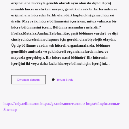
orijinal ana hücreyle genetik olarak aynı olan iki diploid (2n)
somatik hücre üretirken, mayoz, genetik olarak birbirlerinden ve
orijinal ana hücreden farklı olan dört haploid (n) gamet hücresi
üretir. Mayoz iki hücre bölünmesini içerirken, mitoz yalnızca bir
hücre bölünmesini içerir. Bölünme aşamaları nelerdir?
Profaz.Metafaz.Anafaz.Telofaz. Kaç çeşit bölünme vardır? ve dişi
cinsiyet hücrelerinin oluşumu için gerekli olan biyolojik olaydır.
Üç tip bölünme vardır: tek hücreli organizmalarda, bölünme
genellikle amitozla ve çok hücreli organizmalarda mitoz ve
mayozla gerçekleşir. Bir hücre nasıl bölünür? Bir hücrenin
içeriğini iki veya daha fazla hücreye bölmek için, içeriğini…
Biyolojide
Devamını okuyun
Yorum Bırak
Bölünme
Nedir
https://tsdyazilim.com
https://grandeamore.com.tr
https://finplus.com.tr
Sitemap