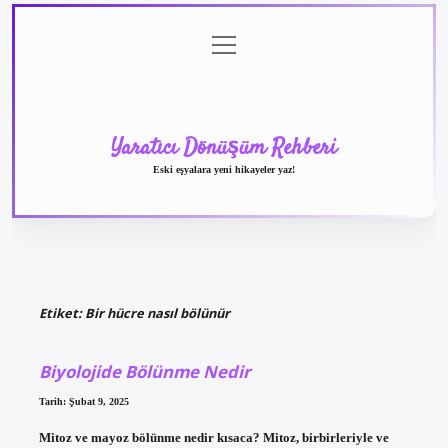
menüyü
Anasayfa
Gizlilik
Yasal
Hakkımızda
aç
Politikası
Uyarı
Yaratıcı Dönüşüm Rehberi
Eski eşyalara yeni hikayeler yaz!
Etiket:
Bir hücre nasıl bölünür
Biyolojide Bölünme Nedir
Tarih: Şubat 9, 2025
Mitoz ve mayoz bölünme nedir kısaca? Mitoz, birbirleriyle ve