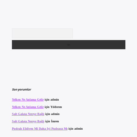
Arama
Son yorumlar
Yelken Ne Anlama Gelir
için
admin
Yelken Ne Anlama Gelir
için
Yıldırım
Salt Galata Nereye Bağlı
için
admin
Salt Galata Nereye Bağlı
için
İmren
Pudralı Eldiven Mi Daha Iyi Pudrasız Mı
için
admin