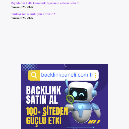
Bıyıklarını balta kesmemek deyiminin anlamı nedir ?
Temmuz 29, 2026
Türkiye’nin 5 tarihi yeri nelerdir ?
Temmuz 29, 2026