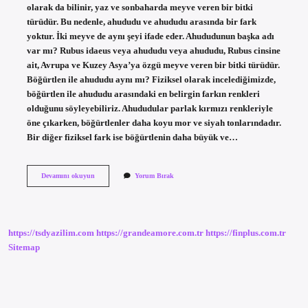
olarak da bilinir, yaz ve sonbaharda meyve veren bir bitki
türüdür. Bu nedenle, ahududu ve ahududu arasında bir fark
yoktur. İki meyve de aynı şeyi ifade eder. Ahududunun başka adı
var mı? Rubus idaeus veya ahududu veya ahududu, Rubus cinsine
ait, Avrupa ve Kuzey Asya’ya özgü meyve veren bir bitki türüdür.
Böğürtlen ile ahududu aynı mı? Fiziksel olarak incelediğimizde,
böğürtlen ile ahududu arasındaki en belirgin farkın renkleri
olduğunu söyleyebiliriz. Ahududular parlak kırmızı renkleriyle
öne çıkarken, böğürtlenler daha koyu mor ve siyah tonlarındadır.
Bir diğer fiziksel fark ise böğürtlenin daha büyük ve…
Ahududunun
Devamını okuyun
Yorum Bırak
Diğer
Adı
Nedir
https://tsdyazilim.com
https://grandeamore.com.tr
https://finplus.com.tr
Sitemap