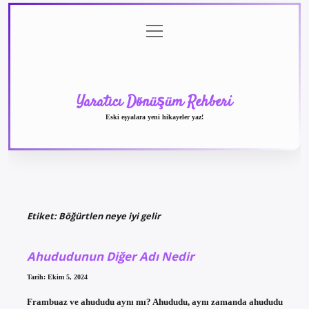
menüyü
Anasayfa
Gizlilik
Yasal
Hakkımızda
aç
Politikası
Uyarı
Yaratıcı Dönüşüm Rehberi
Eski eşyalara yeni hikayeler yaz!
Etiket:
Böğürtlen neye iyi gelir
Ahududunun Diğer Adı Nedir
Tarih: Ekim 5, 2024
Frambuaz ve ahududu aynı mı? Ahududu, aynı zamanda ahududu