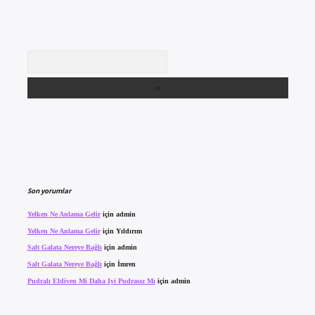
Arama
Son yorumlar
Yelken Ne Anlama Gelir
için
admin
Yelken Ne Anlama Gelir
için
Yıldırım
Salt Galata Nereye Bağlı
için
admin
Salt Galata Nereye Bağlı
için
İmren
Pudralı Eldiven Mi Daha Iyi Pudrasız Mı
için
admin