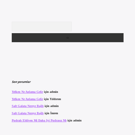
Arama
Son yorumlar
Yelken Ne Anlama Gelir
için
admin
Yelken Ne Anlama Gelir
için
Yıldırım
Salt Galata Nereye Bağlı
için
admin
Salt Galata Nereye Bağlı
için
İmren
Pudralı Eldiven Mi Daha Iyi Pudrasız Mı
için
admin