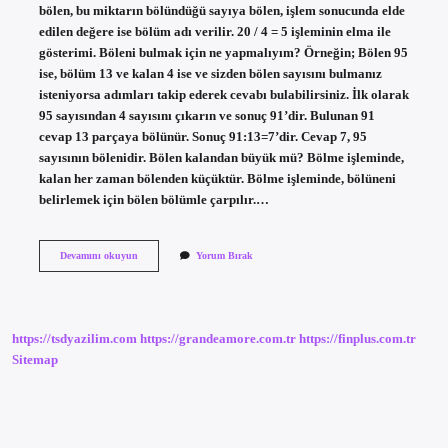
bölen, bu miktarın bölündüğü sayıya bölen, işlem sonucunda elde
edilen değere ise bölüm adı verilir. 20 / 4 = 5 işleminin elma ile
gösterimi. Böleni bulmak için ne yapmalıyım? Örneğin; Bölen 95
ise, bölüm 13 ve kalan 4 ise ve sizden bölen sayısını bulmanız
isteniyorsa adımları takip ederek cevabı bulabilirsiniz. İlk olarak
95 sayısından 4 sayısını çıkarın ve sonuç 91’dir. Bulunan 91
cevap 13 parçaya bölünür. Sonuç 91:13=7’dir. Cevap 7, 95
sayısının bölenidir. Bölen kalandan büyük mü? Bölme işleminde,
kalan her zaman bölenden küçüktür. Bölme işleminde, bölüneni
belirlemek için bölen bölümle çarpılır.…
Bölme
Devamını okuyun
Yorum Bırak
Işleminde
Bölen
Hangisi
Oluyor
https://tsdyazilim.com
https://grandeamore.com.tr
https://finplus.com.tr
Sitemap