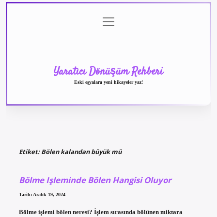
menüyü
Anasayfa
Gizlilik
Yasal
Hakkımızda
aç
Politikası
Uyarı
Yaratıcı Dönüşüm Rehberi
Eski eşyalara yeni hikayeler yaz!
Etiket:
Bölen kalandan büyük mü
Bölme Işleminde Bölen Hangisi Oluyor
Tarih: Aralık 19, 2024
Bölme işlemi bölen neresi? İşlem sırasında bölünen miktara