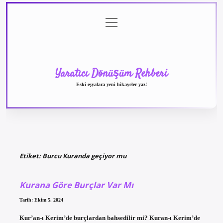
menüyü
Anasayfa
Gizlilik
Yasal
Hakkımızda
aç
Politikası
Uyarı
Yaratıcı Dönüşüm Rehberi
Eski eşyalara yeni hikayeler yaz!
Etiket:
Burcu Kuranda geçiyor mu
Kurana Göre Burçlar Var Mı
Tarih: Ekim 5, 2024
Kur’an-ı Kerim’de burçlardan bahsedilir mi? Kuran-ı Kerim’de