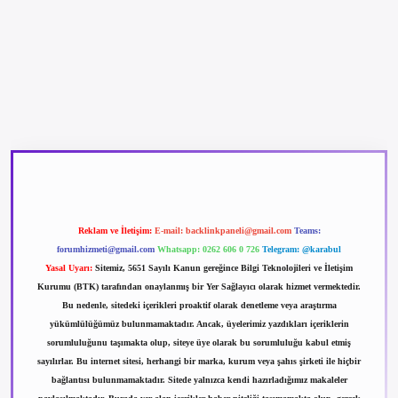
iş
betexpergir.net
Reklam ve İletişim:
E-mail:
backlinkpaneli@gmail.com
Teams:
forumhizmeti@gmail.com
Whatsapp: 0262 606 0 726
Telegram: @karabul
Yasal Uyarı:
Sitemiz, 5651 Sayılı Kanun gereğince Bilgi Teknolojileri ve İletişim
Kurumu (BTK) tarafından onaylanmış bir Yer Sağlayıcı olarak hizmet vermektedir.
Bu nedenle, sitedeki içerikleri proaktif olarak denetleme veya araştırma
yükümlülüğümüz bulunmamaktadır. Ancak, üyelerimiz yazdıkları içeriklerin
sorumluluğunu taşımakta olup, siteye üye olarak bu sorumluluğu kabul etmiş
sayılırlar. Bu internet sitesi, herhangi bir marka, kurum veya şahıs şirketi ile hiçbir
bağlantısı bulunmamaktadır. Sitede yalnızca kendi hazırladığımız makaleler