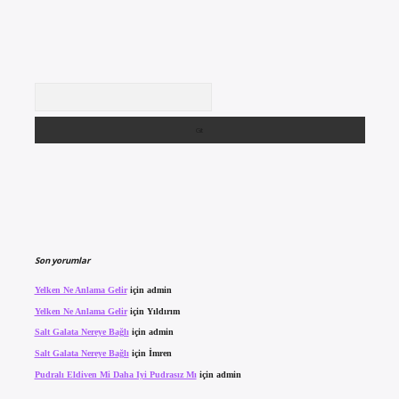
Arama
Son yorumlar
Yelken Ne Anlama Gelir
için
admin
Yelken Ne Anlama Gelir
için
Yıldırım
Salt Galata Nereye Bağlı
için
admin
Salt Galata Nereye Bağlı
için
İmren
Pudralı Eldiven Mi Daha Iyi Pudrasız Mı
için
admin