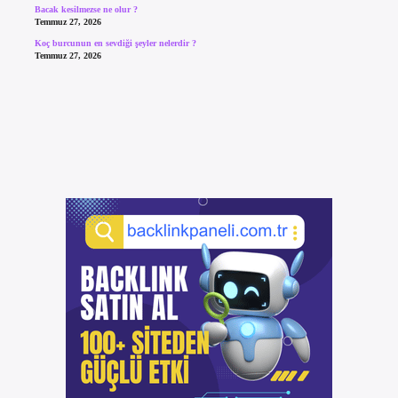
Bacak kesilmezse ne olur ?
Temmuz 27, 2026
Koç burcunun en sevdiği şeyler nelerdir ?
Temmuz 27, 2026