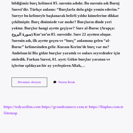
bildiğimiz burç kelimesi 85. surenin adıdır. Bu surenin adı Buruj
Suresi’dir. Türkçe anlamı: “Burçlarla dolu göğe yemin ederim.”
Sureye bu kelimeyle başlanarak belirli yıldız kümelerine dikkat
çekilmiştir. Burç dinimizde var mıdır? Burçların dinde yeri
yoktur. Burçlar hangi ayette geçiyor? Sure al-Buruc (Arapça:
سورة البروج) Kur’an’ın 85. suresidir. Sure 22 ayetten oluşur.
Surenin adı, ilk ayette geçen ve “burç” anlamına gelen “al-
Buruc” kelimesinden gelir. Kuranı Kerim’de burç var mı?
Andolsun ki Biz gökte burçlar yarattık ve onları seyredenler için
süsledik. Furkan Suresi, 61. ayet: Gökte burçlar yaratan ve
içlerine ışıldayan bir ay yerleştiren Allah,…
Kurana
Devamını okuyun
Yorum Bırak
Göre
Burçlar
Var
Mı
https://tsdyazilim.com
https://grandeamore.com.tr
https://finplus.com.tr
Sitemap