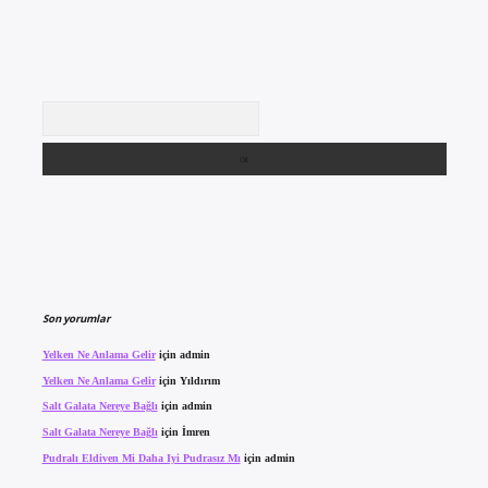
Arama
Son yorumlar
Yelken Ne Anlama Gelir
için
admin
Yelken Ne Anlama Gelir
için
Yıldırım
Salt Galata Nereye Bağlı
için
admin
Salt Galata Nereye Bağlı
için
İmren
Pudralı Eldiven Mi Daha Iyi Pudrasız Mı
için
admin