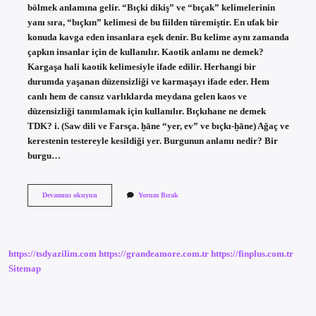
bölmek anlamına gelir. “Bıçki dikiş” ve “bıçak” kelimelerinin
yanı sıra, “bıçkın” kelimesi de bu fiilden türemiştir. En ufak bir
konuda kavga eden insanlara eşek denir. Bu kelime aynı zamanda
çapkın insanlar için de kullanılır. Kaotik anlamı ne demek?
Kargaşa hali kaotik kelimesiyle ifade edilir. Herhangi bir
durumda yaşanan düzensizliği ve karmaşayı ifade eder. Hem
canlı hem de cansız varlıklarda meydana gelen kaos ve
düzensizliği tanımlamak için kullanılır. Bıçkıhane ne demek
TDK? i. (Saw dili ve Farsça. ḫāne “yer, ev” ve bıçkı-ḫāne) Ağaç ve
kerestenin testereyle kesildiği yer. Burgunun anlamı nedir? Bir
burgu…
Biçtik
Devamını okuyun
Yorum Bırak
Anlamı
Ne
https://tsdyazilim.com
https://grandeamore.com.tr
https://finplus.com.tr
Sitemap