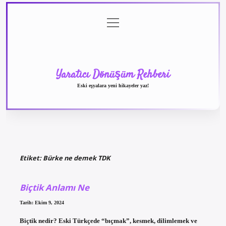
menüyü
Anasayfa
Gizlilik
Yasal
Hakkımızda
aç
Politikası
Uyarı
Yaratıcı Dönüşüm Rehberi
Eski eşyalara yeni hikayeler yaz!
Etiket:
Bürke ne demek TDK
Biçtik Anlamı Ne
Tarih: Ekim 9, 2024
Biçtik nedir? Eski Türkçede “bıçmak”, kesmek, dilimlemek ve