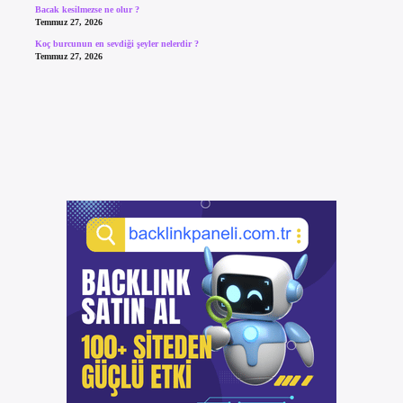
Bacak kesilmezse ne olur ?
Temmuz 27, 2026
Koç burcunun en sevdiği şeyler nelerdir ?
Temmuz 27, 2026