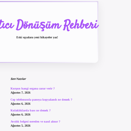
tıcı Dönüşüm Rehberi
Eski eşyalara yeni hikayeler yaz!
Sidebar
betexper güncel giriş
be
Son Yazılar
Kurşun hangi organa zarar verir ?
Ağustos 7, 2026
Cep telefonunda panoya kopyalandı ne demek ?
Ağustos 6, 2026
Kulaklıklarda bass ne demek ?
Ağustos 6, 2026
Avcılık belgesi nereden ve nasıl alınır ?
Ağustos 5, 2026