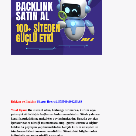
Reklam ve İletişim:
Skype: live:.cid.575569c608265c69
Yasal Uyarı:
Bu internet sitesi, herhangi bir marka, kurum veya
şahıs şirketi ile hiçbir bağlantısı bulunmamaktadır. Sitede yalnızca
kendi hazırladığımız makaleler paylaşılmaktadır. Burada yer alan
içerikler haber niteliği taşımamakta olup, gerçek kurum ve kişiler
hakkında paylaşım yapılmamaktadır. Gerçek kurum ve kişiler ile
isim benzerlikleri tamamen tesadüfidir. Sitemizdeki bilgiler taslak
halindedir ve tavsiye niteliği taşımazlar.