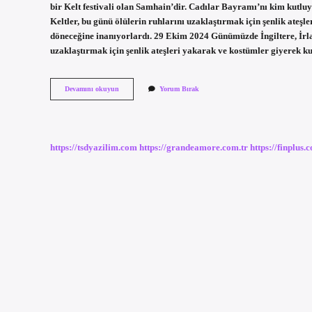
bir Kelt festivali olan Samhain’dir. Cadılar Bayramı’nı kim kutl
Keltler, bu günü ölülerin ruhlarını uzaklaştırmak için şenlik ateş
döneceğine inanıyorlardı. 29 Ekim 2024 Günümüzde İngiltere, İrla
uzaklaştırmak için şenlik ateşleri yakarak ve kostümler giyerek k
Halloween
Devamını okuyun
Yorum Bırak
Kimin
Bayramı
https://tsdyazilim.com
https://grandeamore.com.tr
https://finplus.