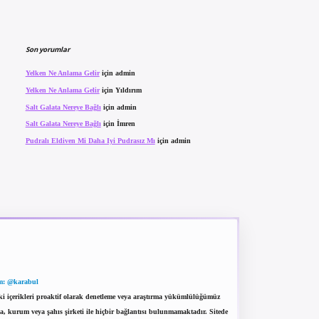
Son yorumlar
Yelken Ne Anlama Gelir
için
admin
Yelken Ne Anlama Gelir
için
Yıldırım
Salt Galata Nereye Bağlı
için
admin
Salt Galata Nereye Bağlı
için
İmren
Pudralı Eldiven Mi Daha Iyi Pudrasız Mı
için
admin
m: @karabul
eki içerikleri proaktif olarak denetleme veya araştırma yükümlülüğümüz
a, kurum veya şahıs şirketi ile hiçbir bağlantısı bulunmamaktadır. Sitede