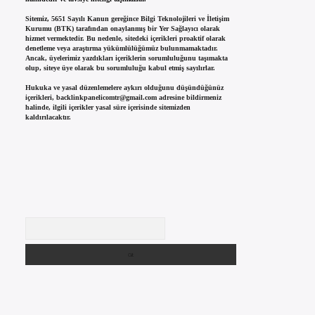
Sitemiz, 5651 Sayılı Kanun gereğince Bilgi Teknolojileri ve İletişim
Kurumu (BTK) tarafından onaylanmış bir Yer Sağlayıcı olarak
hizmet vermektedir. Bu nedenle, sitedeki içerikleri proaktif olarak
denetleme veya araştırma yükümlülüğümüz bulunmamaktadır.
Ancak, üyelerimiz yazdıkları içeriklerin sorumluluğunu taşımakta
olup, siteye üye olarak bu sorumluluğu kabul etmiş sayılırlar.
Hukuka ve yasal düzenlemelere aykırı olduğunu düşündüğünüz
içerikleri,
backlinkpanelicomtr@gmail.com
adresine bildirmeniz
halinde, ilgili içerikler yasal süre içerisinde sitemizden
kaldırılacaktır.
Arama