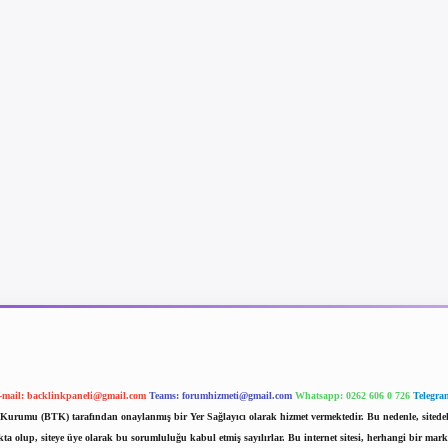
-mail:
backlinkpaneli@gmail.com
Teams:
forumhizmeti@gmail.com
Whatsapp: 0262 606 0 726
Telegra
im Kurumu (BTK) tarafından onaylanmış bir Yer Sağlayıcı olarak hizmet vermektedir. Bu nedenle, sited
 olup, siteye üye olarak bu sorumluluğu kabul etmiş sayılırlar. Bu internet sitesi, herhangi bir mark