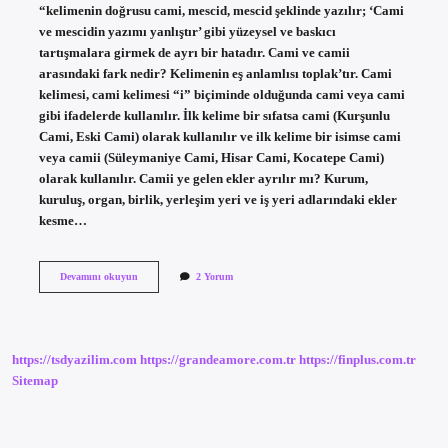
“kelimenin doğrusu cami, mescid, mescid şeklinde yazılır; ‘Cami
ve mescidin yazımı yanlıştır’ gibi yüzeysel ve baskıcı
tartışmalara girmek de ayrı bir hatadır. Cami ve camii
arasındaki fark nedir? Kelimenin eş anlamlısı toplak’tır. Cami
kelimesi, cami kelimesi “i” biçiminde olduğunda cami veya cami
gibi ifadelerde kullanılır. İlk kelime bir sıfatsa cami (Kurşunlu
Cami, Eski Cami) olarak kullanılır ve ilk kelime bir isimse cami
veya camii (Süleymaniye Cami, Hisar Cami, Kocatepe Cami)
olarak kullanılır. Camii ye gelen ekler ayrılır mı? Kurum,
kuruluş, organ, birlik, yerleşim yeri ve iş yeri adlarındaki ekler
kesme…
Tdk
Devamını okuyun
2 Yorum
Camii
Mi
Cami
Mi
https://tsdyazilim.com
https://grandeamore.com.tr
https://finplus.com.tr
Sitemap