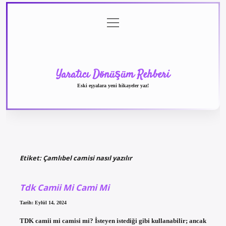
menüyü
Anasayfa
Gizlilik
Yasal
Hakkımızda
aç
Politikası
Uyarı
Yaratıcı Dönüşüm Rehberi
Eski eşyalara yeni hikayeler yaz!
Etiket:
Çamlıbel camisi nasıl yazılır
Tdk Camii Mi Cami Mi
Tarih: Eylül 14, 2024
TDK camii mi camisi mi? İsteyen istediği gibi kullanabilir; ancak