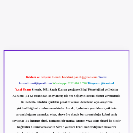
ş
betexpergir.net
Reklam ve İletişim:
E-mail:
backlinkpaneli@gmail.com
Teams:
forumhizmeti@gmail.com
Whatsapp: 0262 606 0 726
Telegram: @karabul
Yasal Uyarı:
Sitemiz, 5651 Sayılı Kanun gereğince Bilgi Teknolojileri ve İletişim
Kurumu (BTK) tarafından onaylanmış bir Yer Sağlayıcı olarak hizmet vermektedir.
Bu nedenle, sitedeki içerikleri proaktif olarak denetleme veya araştırma
yükümlülüğümüz bulunmamaktadır. Ancak, üyelerimiz yazdıkları içeriklerin
sorumluluğunu taşımakta olup, siteye üye olarak bu sorumluluğu kabul etmiş
sayılırlar. Bu internet sitesi, herhangi bir marka, kurum veya şahıs şirketi ile hiçbir
bağlantısı bulunmamaktadır. Sitede yalnızca kendi hazırladığımız makaleler