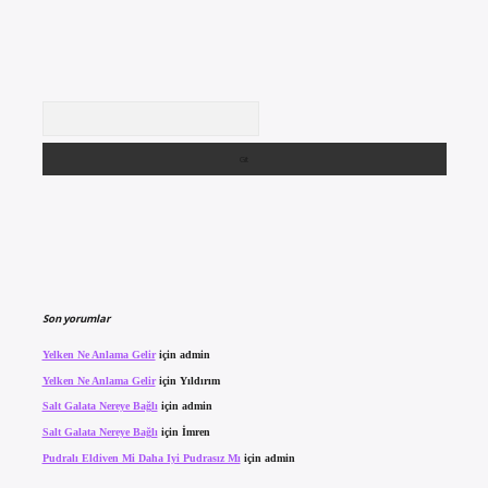
Arama
Son yorumlar
Yelken Ne Anlama Gelir
için
admin
Yelken Ne Anlama Gelir
için
Yıldırım
Salt Galata Nereye Bağlı
için
admin
Salt Galata Nereye Bağlı
için
İmren
Pudralı Eldiven Mi Daha Iyi Pudrasız Mı
için
admin