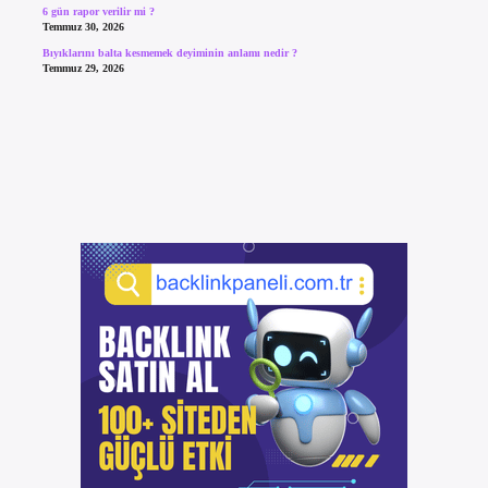
6 gün rapor verilir mi ?
Temmuz 30, 2026
Bıyıklarını balta kesmemek deyiminin anlamı nedir ?
Temmuz 29, 2026