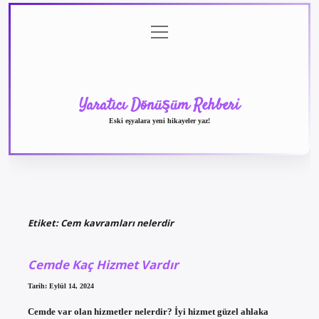
menüyü
Anasayfa
Gizlilik
Yasal
Hakkımızda
aç
Politikası
Uyarı
Yaratıcı Dönüşüm Rehberi
Eski eşyalara yeni hikayeler yaz!
Etiket:
Cem kavramları nelerdir
Cemde Kaç Hizmet Vardır
Tarih: Eylül 14, 2024
Cemde var olan hizmetler nelerdir? İyi hizmet güzel ahlaka