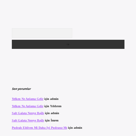
Arama
Son yorumlar
Yelken Ne Anlama Gelir
için
admin
Yelken Ne Anlama Gelir
için
Yıldırım
Salt Galata Nereye Bağlı
için
admin
Salt Galata Nereye Bağlı
için
İmren
Pudralı Eldiven Mi Daha Iyi Pudrasız Mı
için
admin