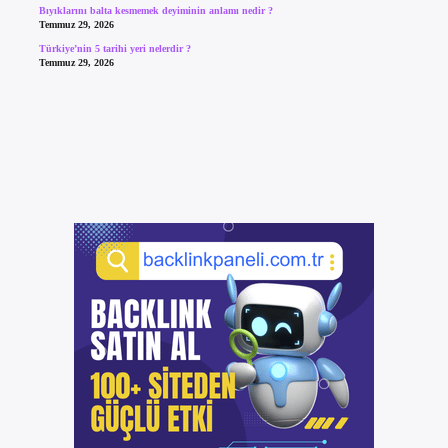
Bıyıklarını balta kesmemek deyiminin anlamı nedir ?
Temmuz 29, 2026
Türkiye’nin 5 tarihi yeri nelerdir ?
Temmuz 29, 2026