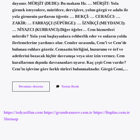
dayanır. MÜRŞİT (DEDE): Bu makam Hz. … MÜRŞİT: Yola
girmek isteyenlere, müritlere, dervişlere, yolun görgü ve adabı ile
yola girmenin şartlarını öğretir. … BEKÇİ: … CERAĞCI: …
ZAKİR: … FARRAŞÇI (SÜPÜRGE): … İZNİKÇİ (MEYDANCI):
… NİYAZCI (KURBANCI):Diğer öğeler… Cem hizmetleri
nelerdir? Yola yeni başlayanlara rehberlik eder ve onların yolda
ilerlemelerine yardımcı olur. Cemler sırasında, Cem’i ve Cem’de
bulunan ruhları gözetir. Cemaatin birliğini, huzurunu ve örf ve
adetlerini bozacak hiçbir davranışa veya söze izin vermez. Cem
kurallarının dışında davrananları uyarır. Kaç çeşit Cem vardır?
Cem’in işlevine göre farklı türleri bulunmaktadır. Görgü Cemi,…
Cemde
Devamını okuyun
Yorum Bırak
Kaç
Hizmet
Vardır
https://tsdyazilim.com
https://grandeamore.com.tr
https://finplus.com.tr
Sitemap