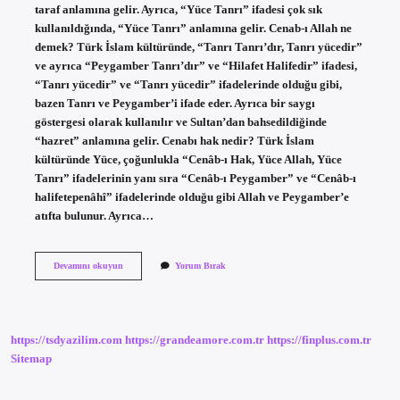
taraf anlamına gelir. Ayrıca, “Yüce Tanrı” ifadesi çok sık
kullanıldığında, “Yüce Tanrı” anlamına gelir. Cenab-ı Allah ne
demek? Türk İslam kültüründe, “Tanrı Tanrı’dır, Tanrı yücedir”
ve ayrıca “Peygamber Tanrı’dır” ve “Hilafet Halifedir” ifadesi,
“Tanrı yücedir” ve “Tanrı yücedir” ifadelerinde olduğu gibi,
bazen Tanrı ve Peygamber’i ifade eder. Ayrıca bir saygı
göstergesi olarak kullanılır ve Sultan’dan bahsedildiğinde
“hazret” anlamına gelir. Cenabı hak nedir? Türk İslam
kültüründe Yüce, çoğunlukla “Cenâb-ı Hak, Yüce Allah, Yüce
Tanrı” ifadelerinin yanı sıra “Cenâb-ı Peygamber” ve “Cenâb-ı
halifetepenâhî” ifadelerinde olduğu gibi Allah ve Peygamber’e
atıfta bulunur. Ayrıca…
Cenabı
Devamını okuyun
Yorum Bırak
Hak
Kimdir
https://tsdyazilim.com
https://grandeamore.com.tr
https://finplus.com.tr
Sitemap