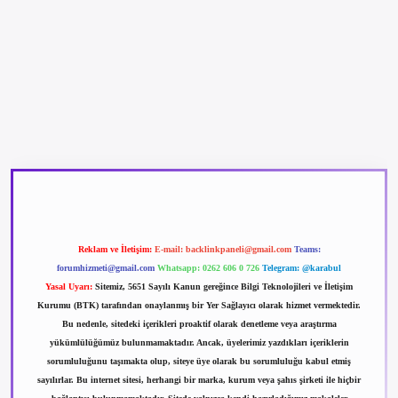
betexper güncel giriş
betexpergir.net
Reklam ve İletişim:
E-mail:
backlinkpaneli@gmail.com
Teams:
forumhizmeti@gmail.com
Whatsapp: 0262 606 0 726
Telegram: @karabul
Yasal Uyarı:
Sitemiz, 5651 Sayılı Kanun gereğince Bilgi Teknolojileri ve İletişim
Kurumu (BTK) tarafından onaylanmış bir Yer Sağlayıcı olarak hizmet vermektedir.
Bu nedenle, sitedeki içerikleri proaktif olarak denetleme veya araştırma
yükümlülüğümüz bulunmamaktadır. Ancak, üyelerimiz yazdıkları içeriklerin
sorumluluğunu taşımakta olup, siteye üye olarak bu sorumluluğu kabul etmiş
sayılırlar. Bu internet sitesi, herhangi bir marka, kurum veya şahıs şirketi ile hiçbir