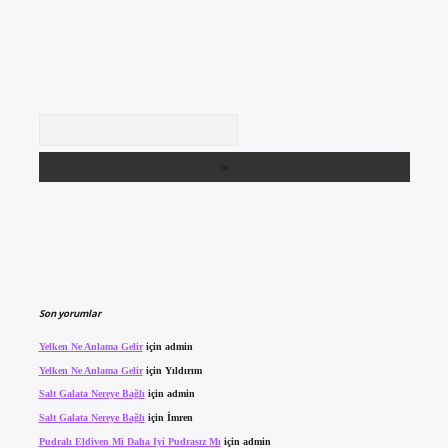
Arama
Son yorumlar
Yelken Ne Anlama Gelir
için
admin
Yelken Ne Anlama Gelir
için
Yıldırım
Salt Galata Nereye Bağlı
için
admin
Salt Galata Nereye Bağlı
için
İmren
Pudralı Eldiven Mi Daha Iyi Pudrasız Mı
için
admin