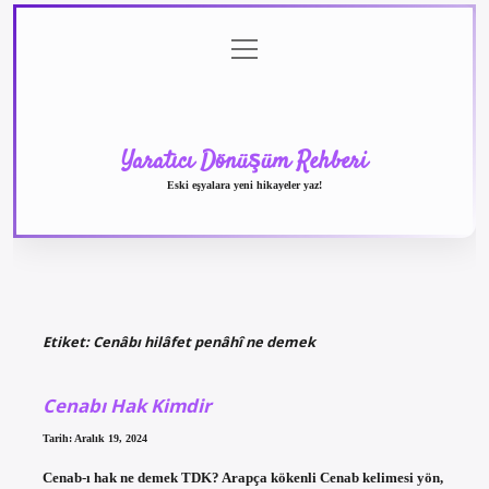
menüyü
Anasayfa
Gizlilik
Yasal
Hakkımızda
aç
Politikası
Uyarı
Yaratıcı Dönüşüm Rehberi
Eski eşyalara yeni hikayeler yaz!
Etiket:
Cenâbı hilâfet penâhî ne demek
Cenabı Hak Kimdir
Tarih: Aralık 19, 2024
Cenab-ı hak ne demek TDK? Arapça kökenli Cenab kelimesi yön,