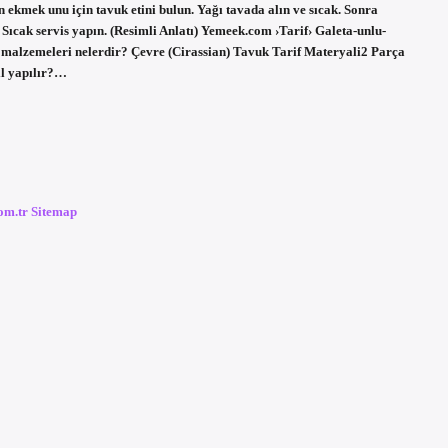
 ekmek unu için tavuk etini bulun. Yağı tavada alın ve sıcak. Sonra
 Sıcak servis yapın. (Resimli Anlatı) Yemeek.com ›Tarif› Galeta-unlu-
lzemeleri nelerdir? Çevre (Cirassian) Tavuk Tarif Materyali2 Parça
ıl yapılır?…
com.tr
Sitemap