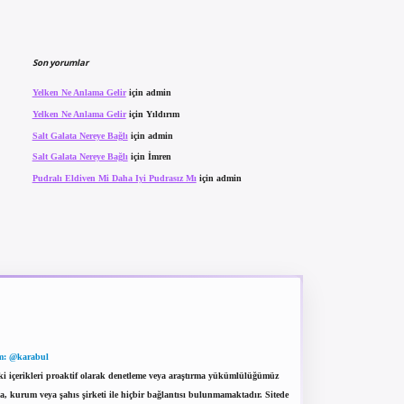
Son yorumlar
Yelken Ne Anlama Gelir
için
admin
Yelken Ne Anlama Gelir
için
Yıldırım
Salt Galata Nereye Bağlı
için
admin
Salt Galata Nereye Bağlı
için
İmren
Pudralı Eldiven Mi Daha Iyi Pudrasız Mı
için
admin
m: @karabul
eki içerikleri proaktif olarak denetleme veya araştırma yükümlülüğümüz
a, kurum veya şahıs şirketi ile hiçbir bağlantısı bulunmamaktadır. Sitede