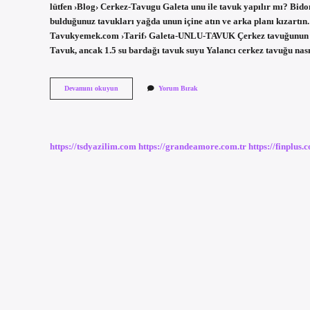
lütfen ›Blog› Cerkez-Tavugu Galeta unu ile tavuk yapılır mı? Bidon
bulduğunuz tavukları yağda unun içine atın ve arka planı kızartın.
Tavukyemek.com ›Tarif› Galeta-UNLU-TAVUK Çerkez tavuğunun ma
Tavuk, ancak 1.5 su bardağı tavuk suyu Yalancı cerkez tavuğu nas
Çerkez
Devamını okuyun
Yorum Bırak
Tavuğu
Galeta
Unu
Ile
Olur
https://tsdyazilim.com
https://grandeamore.com.tr
https://finplus.
Mu