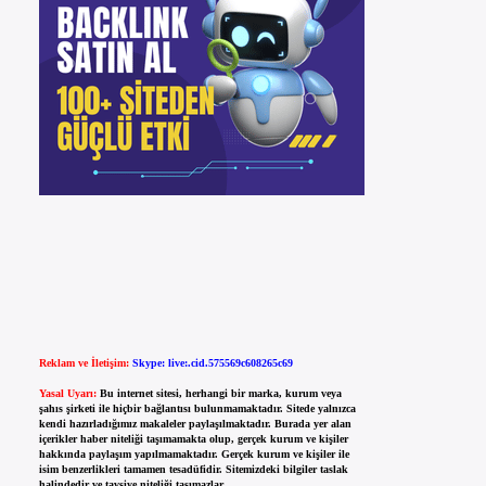
Reklam ve İletişim:
Skype: live:.cid.575569c608265c69
Yasal Uyarı:
Bu internet sitesi, herhangi bir marka, kurum veya
şahıs şirketi ile hiçbir bağlantısı bulunmamaktadır. Sitede yalnızca
kendi hazırladığımız makaleler paylaşılmaktadır. Burada yer alan
içerikler haber niteliği taşımamakta olup, gerçek kurum ve kişiler
hakkında paylaşım yapılmamaktadır. Gerçek kurum ve kişiler ile
isim benzerlikleri tamamen tesadüfidir. Sitemizdeki bilgiler taslak
halindedir ve tavsiye niteliği taşımazlar.