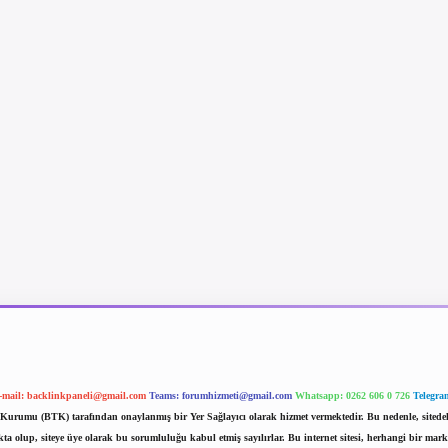
-mail:
backlinkpaneli@gmail.com
Teams:
forumhizmeti@gmail.com
Whatsapp: 0262 606 0 726
Telegra
im Kurumu (BTK) tarafından onaylanmış bir Yer Sağlayıcı olarak hizmet vermektedir. Bu nedenle, sited
 olup, siteye üye olarak bu sorumluluğu kabul etmiş sayılırlar. Bu internet sitesi, herhangi bir mark