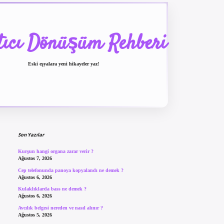
tıcı Dönüşüm Rehberi
Eski eşyalara yeni hikayeler yaz!
Sidebar
betexper güncel giriş
be
Son Yazılar
Kurşun hangi organa zarar verir ?
Ağustos 7, 2026
Cep telefonunda panoya kopyalandı ne demek ?
Ağustos 6, 2026
Kulaklıklarda bass ne demek ?
Ağustos 6, 2026
Avcılık belgesi nereden ve nasıl alınır ?
Ağustos 5, 2026