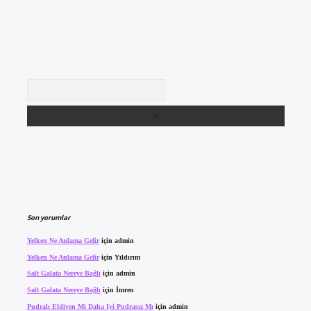
Arama
Son yorumlar
Yelken Ne Anlama Gelir
için
admin
Yelken Ne Anlama Gelir
için
Yıldırım
Salt Galata Nereye Bağlı
için
admin
Salt Galata Nereye Bağlı
için
İmren
Pudralı Eldiven Mi Daha Iyi Pudrasız Mı
için
admin