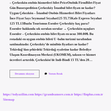
– Çerkezkön otobüs hizmetleri bilet PriceOtobük FirmBilet Fiyat
Gün Bussexpedition Çerkezköy İstanbul bilet fiyatı ne kadar?
Uygun Çekezkön – İstanbul Otobüs Hizmetleri Bilet Fiyatları
İnce Fiyat Sayı Seymanal Seyahat125 TL75Kale Express Seyahat
125 TL13Buzlu Tourismus Esenler Çerkezköy kaç para?
Essenler hakkında sık sorulan sorular → Çerkezkön uçuşları
Essenler – Çerkezkön otobüs bilet fiyatı en ucuz 300.00₺. Bu
rotadaki en uygun otobüs bileti U -bahn turizmi tarafından
satılmaktadır. Çerkezköy’de minibüs fiyatları ne kadar?
Tekirdağ’dan şehirdeki Tekirdağ eyaletine kadar Belediye
Ulaşım Koordinasyon Merkezi (UKOMEM), takson ve hizmet
ücretleri artırıldı. Çerkezkön’de Indi-Bindi 15 TL’den 20…
Istanbul
Devamını okuyun
Yorum Bırak
Çerkezköy
Arası
Kaç
Tl
https://tsdyazilim.com
https://grandeamore.com.tr
https://finplus.com.tr
Sitemap