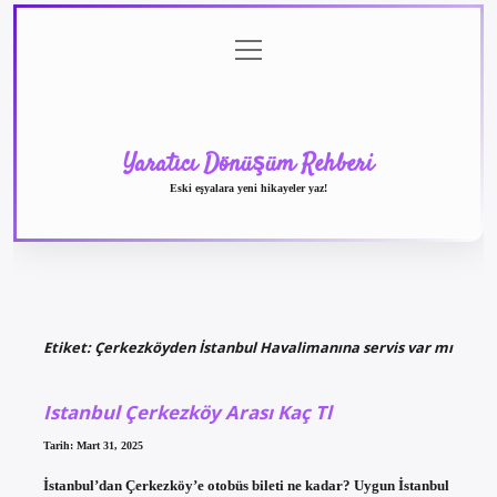
menüyü
Anasayfa
Gizlilik
Yasal
Hakkımızda
aç
Politikası
Uyarı
Yaratıcı Dönüşüm Rehberi
Eski eşyalara yeni hikayeler yaz!
Etiket:
Çerkezköyden İstanbul Havalimanına servis var mı
Istanbul Çerkezköy Arası Kaç Tl
Tarih: Mart 31, 2025
İstanbul’dan Çerkezköy’e otobüs bileti ne kadar? Uygun İstanbul