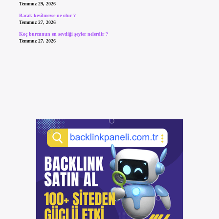
Temmuz 29, 2026
Bacak kesilmezse ne olur ?
Temmuz 27, 2026
Koç burcunun en sevdiği şeyler nelerdir ?
Temmuz 27, 2026