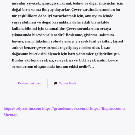
insanlar yiyecek, içme, giysi, konut, tedavi ve diğer ihtiyaçlar için
doğal bir ortama ihtiyaç duyarlar. Çevre tarafından sunulan bu
tür çeşitlilikten daha iyi yararlanmak için, onu uyum içinde
yaşayabilmesi ve doğal kaynakları daha etkili bir şekilde
kullanabilmesi için tanımalıdır. Çevre sorunlarının ortaya
çıkmasında bireyin rolü nedir? Beslenme, giyinme, solunum
havası, enerji tüketimi yoluyla enerji yiyerek fosil yakıtlar, kişisel
atık ve benzer çevre sorunları gelişmeye neden olur. İnsan
doğasının bu etkisini ölçmek için bazı yöntemler geliştirilmiştir.
Bunlar ekolojik ayak izi, su ayak izi ve CO2 ayak izidir. Çevre
sorunlarının oluşumunda insanın etkisi nedir?…
Çevre
Devamını okuyun
Yorum Bırak
Sorunlarında
Insanın
Rolü
Nedir
https://tsdyazilim.com
https://grandeamore.com.tr
https://finplus.com.tr
Sitemap