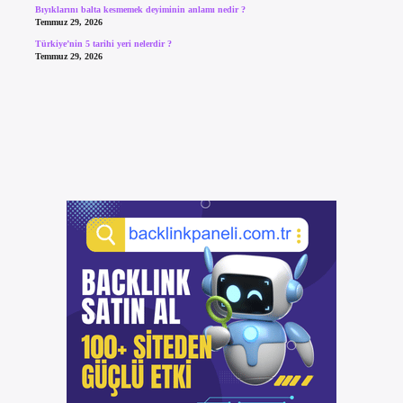
Bıyıklarını balta kesmemek deyiminin anlamı nedir ?
Temmuz 29, 2026
Türkiye’nin 5 tarihi yeri nelerdir ?
Temmuz 29, 2026