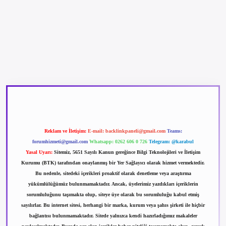
betexper güncel giriş
betexpergir.net
Reklam ve İletişim:
E-mail:
backlinkpaneli@gmail.com
Teams:
forumhizmeti@gmail.com
Whatsapp: 0262 606 0 726
Telegram: @karabul
Yasal Uyarı:
Sitemiz, 5651 Sayılı Kanun gereğince Bilgi Teknolojileri ve İletişim
Kurumu (BTK) tarafından onaylanmış bir Yer Sağlayıcı olarak hizmet vermektedir.
Bu nedenle, sitedeki içerikleri proaktif olarak denetleme veya araştırma
yükümlülüğümüz bulunmamaktadır. Ancak, üyelerimiz yazdıkları içeriklerin
sorumluluğunu taşımakta olup, siteye üye olarak bu sorumluluğu kabul etmiş
sayılırlar. Bu internet sitesi, herhangi bir marka, kurum veya şahıs şirketi ile hiçbir
bağlantısı bulunmamaktadır. Sitede yalnızca kendi hazırladığımız makaleler