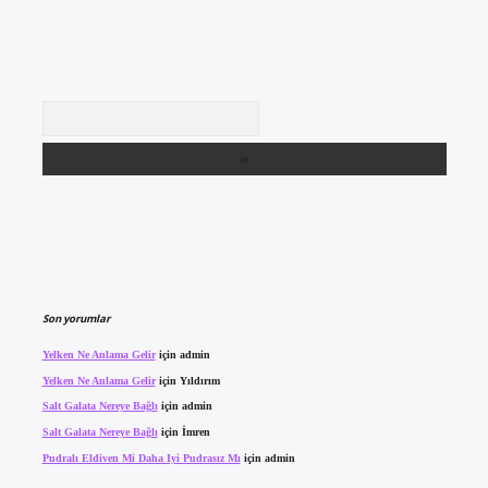
Arama
Son yorumlar
Yelken Ne Anlama Gelir
için
admin
Yelken Ne Anlama Gelir
için
Yıldırım
Salt Galata Nereye Bağlı
için
admin
Salt Galata Nereye Bağlı
için
İmren
Pudralı Eldiven Mi Daha Iyi Pudrasız Mı
için
admin