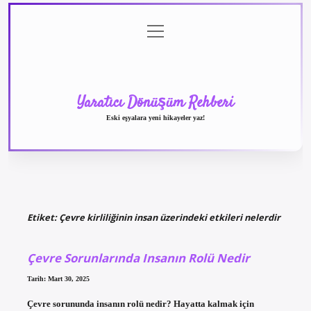
menüyü
Anasayfa
Gizlilik
Yasal
Hakkımızda
aç
Politikası
Uyarı
Yaratıcı Dönüşüm Rehberi
Eski eşyalara yeni hikayeler yaz!
Etiket:
Çevre kirliliğinin insan üzerindeki etkileri nelerdir
Çevre Sorunlarında Insanın Rolü Nedir
Tarih: Mart 30, 2025
Çevre sorununda insanın rolü nedir? Hayatta kalmak için