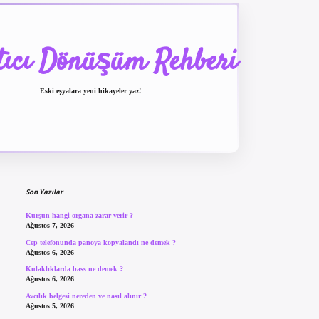
tıcı Dönüşüm Rehberi
Eski eşyalara yeni hikayeler yaz!
Sidebar
betexper güncel giriş
bete
Son Yazılar
Kurşun hangi organa zarar verir ?
Ağustos 7, 2026
Cep telefonunda panoya kopyalandı ne demek ?
Ağustos 6, 2026
Kulaklıklarda bass ne demek ?
Ağustos 6, 2026
Avcılık belgesi nereden ve nasıl alınır ?
Ağustos 5, 2026