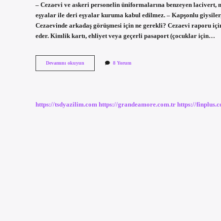
– Cezaevi ve askeri personelin üniformalarına benzeyen lacivert, m
eşyalar ile deri eşyalar kuruma kabul edilmez. – Kapşonlu giysiler
Cezaevinde arkadaş görüşmesi için ne gerekli? Cezaevi raporu için
eder. Kimlik kartı, ehliyet veya geçerli pasaport (çocuklar için…
Cezaevine
Devamını okuyun
8 Yorum
Görüşe
Giderken
Sutyen
Takılır
Mı
https://tsdyazilim.com
https://grandeamore.com.tr
https://finplus.