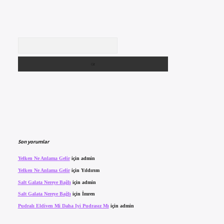
Arama
Son yorumlar
Yelken Ne Anlama Gelir
için
admin
Yelken Ne Anlama Gelir
için
Yıldırım
Salt Galata Nereye Bağlı
için
admin
Salt Galata Nereye Bağlı
için
İmren
Pudralı Eldiven Mi Daha Iyi Pudrasız Mı
için
admin