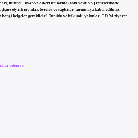
avi, turuncu, siyah ve askeri üniforma (haki yeşili vb.) renklerindeki
, şişme elyaflı montlar, bereler ve şapkalar kurutmaya kabul edilmez.
 hangi belgeler gereklidir? Tutuklu ve hükümlü yakınları T.R.’yi ziyaret
com.tr
Sitemap