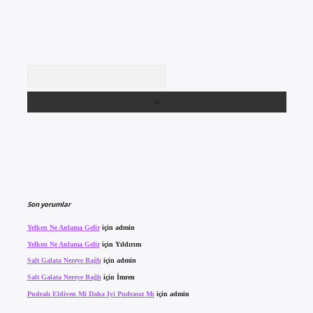
Arama
Son yorumlar
Yelken Ne Anlama Gelir
için
admin
Yelken Ne Anlama Gelir
için
Yıldırım
Salt Galata Nereye Bağlı
için
admin
Salt Galata Nereye Bağlı
için
İmren
Pudralı Eldiven Mi Daha Iyi Pudrasız Mı
için
admin