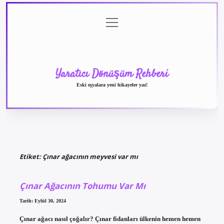
menüyü
Anasayfa
Gizlilik
Yasal
Hakkımızda
aç
Politikası
Uyarı
Yaratıcı Dönüşüm Rehberi
Eski eşyalara yeni hikayeler yaz!
Etiket:
Çınar ağacının meyvesi var mı
Çınar Ağacının Tohumu Var Mı
Tarih: Eylül 30, 2024
Çınar ağacı nasıl çoğalır? Çınar fidanları ülkenin hemen hemen