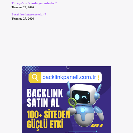
Türkiye’nin 5 tarihi yeri nelerdir ?
Temmuz 29, 2026
Bacak kesilmezse ne olur ?
Temmuz 27, 2026