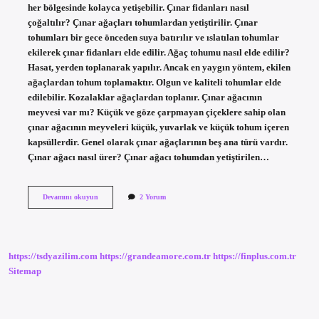
her bölgesinde kolayca yetişebilir. Çınar fidanları nasıl
çoğaltılır? Çınar ağaçları tohumlardan yetiştirilir. Çınar
tohumları bir gece önceden suya batırılır ve ıslatılan tohumlar
ekilerek çınar fidanları elde edilir. Ağaç tohumu nasıl elde edilir?
Hasat, yerden toplanarak yapılır. Ancak en yaygın yöntem, ekilen
ağaçlardan tohum toplamaktır. Olgun ve kaliteli tohumlar elde
edilebilir. Kozalaklar ağaçlardan toplanır. Çınar ağacının
meyvesi var mı? Küçük ve göze çarpmayan çiçeklere sahip olan
çınar ağacının meyveleri küçük, yuvarlak ve küçük tohum içeren
kapsüllerdir. Genel olarak çınar ağaçlarının beş ana türü vardır.
Çınar ağacı nasıl ürer? Çınar ağacı tohumdan yetiştirilen…
Çınar
Devamını okuyun
2 Yorum
Ağacının
Tohumu
Var
Mı
https://tsdyazilim.com
https://grandeamore.com.tr
https://finplus.com.tr
Sitemap