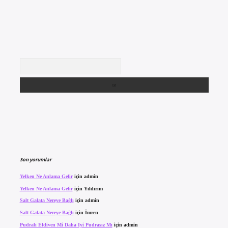
Arama
Son yorumlar
Yelken Ne Anlama Gelir
için
admin
Yelken Ne Anlama Gelir
için
Yıldırım
Salt Galata Nereye Bağlı
için
admin
Salt Galata Nereye Bağlı
için
İmren
Pudralı Eldiven Mi Daha Iyi Pudrasız Mı
için
admin