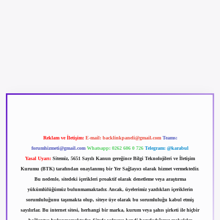
rgir.net
Reklam ve İletişim:
E-mail:
backlinkpaneli@gmail.com
Teams:
forumhizmeti@gmail.com
Whatsapp: 0262 606 0 726
Telegram: @karabul
Yasal Uyarı:
Sitemiz, 5651 Sayılı Kanun gereğince Bilgi Teknolojileri ve İletişim
Kurumu (BTK) tarafından onaylanmış bir Yer Sağlayıcı olarak hizmet vermektedir.
Bu nedenle, sitedeki içerikleri proaktif olarak denetleme veya araştırma
yükümlülüğümüz bulunmamaktadır. Ancak, üyelerimiz yazdıkları içeriklerin
sorumluluğunu taşımakta olup, siteye üye olarak bu sorumluluğu kabul etmiş
sayılırlar. Bu internet sitesi, herhangi bir marka, kurum veya şahıs şirketi ile hiçbir