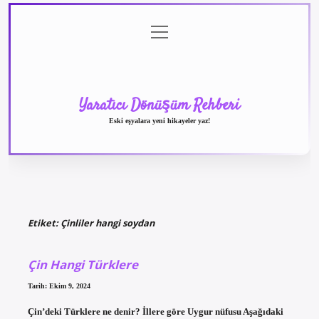
menüyü
Anasayfa
Gizlilik
Yasal
Hakkımızda
aç
Politikası
Uyarı
Yaratıcı Dönüşüm Rehberi
Eski eşyalara yeni hikayeler yaz!
Etiket:
Çinliler hangi soydan
Çin Hangi Türklere
Tarih: Ekim 9, 2024
Çin’deki Türklere ne denir? İllere göre Uygur nüfusu Aşağıdaki