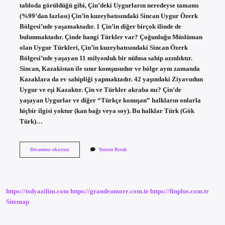
tabloda görüldüğü gibi, Çin’deki Uygurların neredeyse tamamı
(%99’dan fazlası) Çin’in kuzeybatısındaki Sincan Uygur Özerk
Bölgesi’nde yaşamaktadır. 1 Çin’in diğer birçok ilinde de
bulunmaktadır. Çinde hangi Türkler var? Çoğunluğu Müslüman
olan Uygur Türkleri, Çin’in kuzeybatısındaki Sincan Özerk
Bölgesi’nde yaşayan 11 milyonluk bir nüfusa sahip azınlıktır.
Sincan, Kazakistan ile sınır komşusudur ve bölge aynı zamanda
Kazaklara da ev sahipliği yapmaktadır. 42 yaşındaki Ziyavudun
Uygur ve eşi Kazaktır. Çin ve Türkler akraba mı? Çin’de
yaşayan Uygurlar ve diğer “Türkçe konuşan” halkların onlarla
hiçbir ilgisi yoktur (kan bağı veya soy). Bu halklar Türk (Gök
Türk)…
Çin
Devamını okuyun
Yorum Bırak
Hangi
Türklere
https://tsdyazilim.com
https://grandeamore.com.tr
https://finplus.com.tr
Sitemap