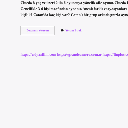
Cluedo 8 yaş ve üzeri 2 ila 6 oyuncuya yönelik aile oyunu. Cluedo
Genellikle 3-6 kişi tarafından oynanır. Ancak farklı varyasyonları
kişilik? Catan’da kaç kişi var? Catan’ı bir grup arkadaşınızla oy
Cluedo
Devamını okuyun
Yorum Bırak
Kutu
Oyunu
Kaç
Kişilik
https://tsdyazilim.com
https://grandeamore.com.tr
https://finplus.