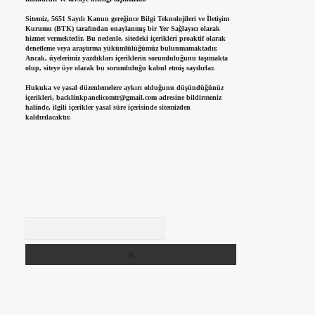
Sitemiz, 5651 Sayılı Kanun gereğince Bilgi Teknolojileri ve İletişim
Kurumu (BTK) tarafından onaylanmış bir Yer Sağlayıcı olarak
hizmet vermektedir. Bu nedenle, sitedeki içerikleri proaktif olarak
denetleme veya araştırma yükümlülüğümüz bulunmamaktadır.
Ancak, üyelerimiz yazdıkları içeriklerin sorumluluğunu taşımakta
olup, siteye üye olarak bu sorumluluğu kabul etmiş sayılırlar.
Hukuka ve yasal düzenlemelere aykırı olduğunu düşündüğünüz
içerikleri,
backlinkpanelicomtr@gmail.com
adresine bildirmeniz
halinde, ilgili içerikler yasal süre içerisinde sitemizden
kaldırılacaktır.
Arama