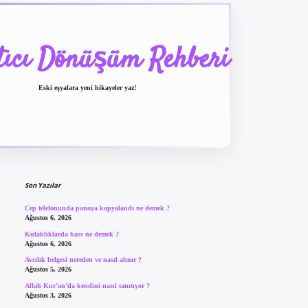
tıcı Dönüşüm Rehberi
Eski eşyalara yeni hikayeler yaz!
Sidebar
betexper güncel giriş
be
Son Yazılar
Cep telefonunda panoya kopyalandı ne demek ?
Ağustos 6, 2026
Kulaklıklarda bass ne demek ?
Ağustos 6, 2026
Avcılık belgesi nereden ve nasıl alınır ?
Ağustos 5, 2026
Allah Kur’an’da kendini nasıl tanıtıyor ?
Ağustos 3, 2026