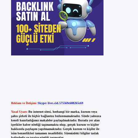
Reklam ve İletişim:
Skype: live:.cid.575569c608265c69
Yasal Uyarı:
Bu internet sitesi, herhangi bir marka, kurum veya
şahıs şirketi ile hiçbir bağlantısı bulunmamaktadır. Sitede yalnızca
kendi hazırladığımız makaleler paylaşılmaktadır. Burada yer alan
içerikler haber niteliği taşımamakta olup, gerçek kurum ve kişiler
hakkında paylaşım yapılmamaktadır. Gerçek kurum ve kişiler ile
isim benzerlikleri tamamen tesadüfidir. Sitemizdeki bilgiler taslak
halindedir ve tavsiye niteliği taşımazlar.