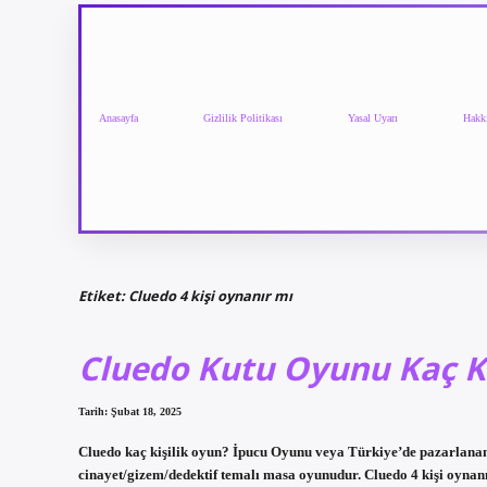
Anasayfa
Gizlilik Politikası
Yasal Uyarı
Hakk
Etiket:
Cluedo 4 kişi oynanır mı
Cluedo Kutu Oyunu Kaç Ki
Tarih: Şubat 18, 2025
Cluedo kaç kişilik oyun? İpucu Oyunu veya Türkiye’de pazarlanan a
cinayet/gizem/dedektif temalı masa oyunudur. Cluedo 4 kişi oynan