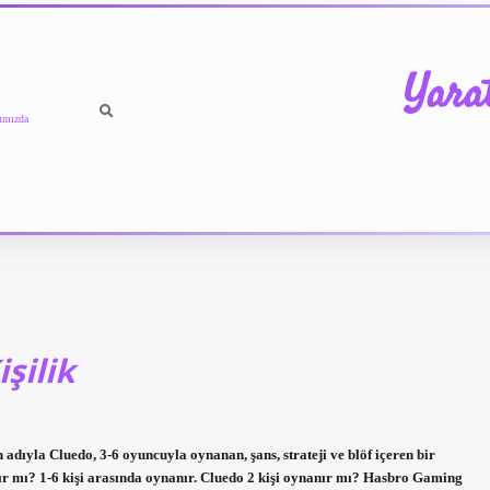
Yara
ımızda
şilik
dıyla Cluedo, 3-6 oyuncuyla oynanan, şans, strateji ve blöf içeren bir
ır mı? 1-6 kişi arasında oynanır. Cluedo 2 kişi oynanır mı? Hasbro Gaming