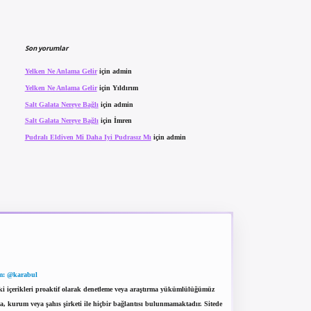
Son yorumlar
Yelken Ne Anlama Gelir
için
admin
Yelken Ne Anlama Gelir
için
Yıldırım
Salt Galata Nereye Bağlı
için
admin
Salt Galata Nereye Bağlı
için
İmren
Pudralı Eldiven Mi Daha Iyi Pudrasız Mı
için
admin
m: @karabul
eki içerikleri proaktif olarak denetleme veya araştırma yükümlülüğümüz
a, kurum veya şahıs şirketi ile hiçbir bağlantısı bulunmamaktadır. Sitede