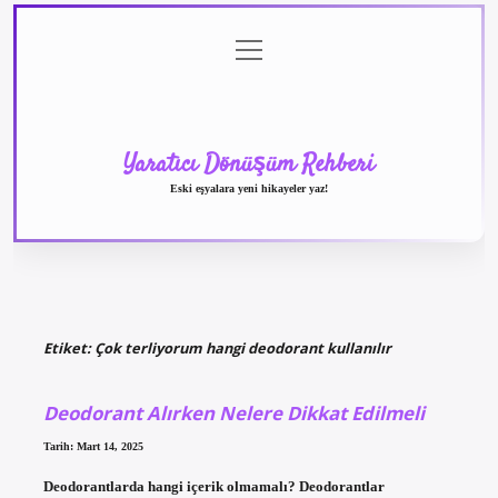
menüyü
Anasayfa
Gizlilik
Yasal
Hakkımızda
aç
Politikası
Uyarı
Yaratıcı Dönüşüm Rehberi
Eski eşyalara yeni hikayeler yaz!
Etiket:
Çok terliyorum hangi deodorant kullanılır
Deodorant Alırken Nelere Dikkat Edilmeli
Tarih: Mart 14, 2025
Deodorantlarda hangi içerik olmamalı? Deodorantlar