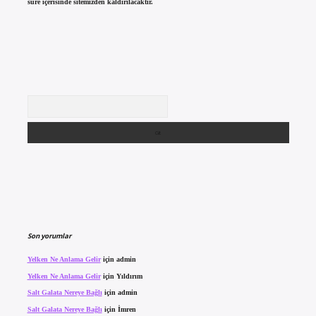
süre içerisinde sitemizden kaldırılacaktır.
Arama
Son yorumlar
Yelken Ne Anlama Gelir
için
admin
Yelken Ne Anlama Gelir
için
Yıldırım
Salt Galata Nereye Bağlı
için
admin
Salt Galata Nereye Bağlı
için
İmren