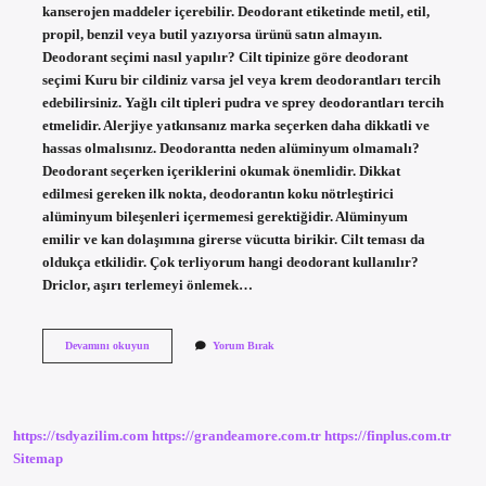
kanserojen maddeler içerebilir. Deodorant etiketinde metil, etil,
propil, benzil veya butil yazıyorsa ürünü satın almayın.
Deodorant seçimi nasıl yapılır? Cilt tipinize göre deodorant
seçimi Kuru bir cildiniz varsa jel veya krem ​​deodorantları tercih
edebilirsiniz. Yağlı cilt tipleri pudra ve sprey deodorantları tercih
etmelidir. Alerjiye yatkınsanız marka seçerken daha dikkatli ve
hassas olmalısınız. Deodorantta neden alüminyum olmamalı?
Deodorant seçerken içeriklerini okumak önemlidir. Dikkat
edilmesi gereken ilk nokta, deodorantın koku nötrleştirici
alüminyum bileşenleri içermemesi gerektiğidir. Alüminyum
emilir ve kan dolaşımına girerse vücutta birikir. Cilt teması da
oldukça etkilidir. Çok terliyorum hangi deodorant kullanılır?
Driclor, aşırı terlemeyi önlemek…
Deodorant
Devamını okuyun
Yorum Bırak
Alırken
Nelere
Dikkat
Edilmeli
https://tsdyazilim.com
https://grandeamore.com.tr
https://finplus.com.tr
Sitemap