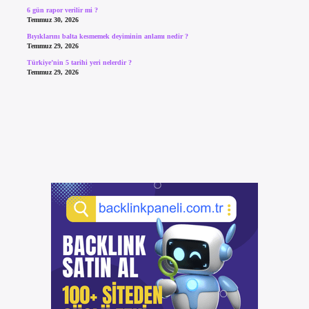
6 gün rapor verilir mi ?
Temmuz 30, 2026
Bıyıklarını balta kesmemek deyiminin anlamı nedir ?
Temmuz 29, 2026
Türkiye’nin 5 tarihi yeri nelerdir ?
Temmuz 29, 2026